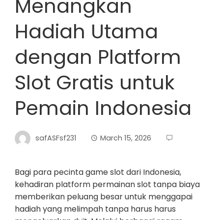
Menangkan
Hadiah Utama
dengan Platform
Slot Gratis untuk
Pemain Indonesia
safASFsf231
March 15, 2026
Bagi para pecinta game slot dari Indonesia,
kehadiran platform permainan slot tanpa biaya
memberikan peluang besar untuk menggapai
hadiah yang melimpah tanpa harus harus