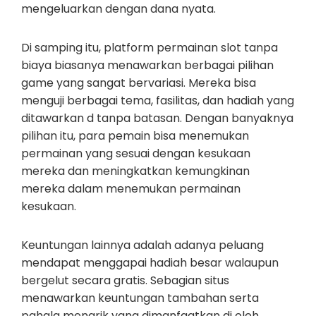
mengeluarkan dengan dana nyata.
Di samping itu, platform permainan slot tanpa
biaya biasanya menawarkan berbagai pilihan
game yang sangat bervariasi. Mereka bisa
menguji berbagai tema, fasilitas, dan hadiah yang
ditawarkan d tanpa batasan. Dengan banyaknya
pilihan itu, para pemain bisa menemukan
permainan yang sesuai dengan kesukaan
mereka dan meningkatkan kemungkinan
mereka dalam menemukan permainan
kesukaan.
Keuntungan lainnya adalah adanya peluang
mendapat menggapai hadiah besar walaupun
bergelut secara gratis. Sebagian situs
menawarkan keuntungan tambahan serta
pahala menarik yang dimanfaatkan di oleh