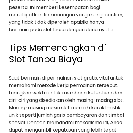
peserta. Ini memberi kesempatan bagi
mendapatkan kemenangan yang mengesankan,
yang tidak tidak diperoleh apabila hanya
bermain pada slot biasa dengan dana nyata.
Tips Memenangkan di
Slot Tanpa Biaya
Saat bermain di permainan slot gratis, vital untuk
memahami metode kerja permainan tersebut.
Luangkan waktu untuk membaca ketentuan dan
ciri-ciri yang disediakan oleh masing-masing slot.
Masing-masing mesin slot memiliki karakteristik
unik seperti jumlah garis pembayaran dan simbol
spesial. Dengan memahami mekanisme ini, Anda
dapat mengambil keputusan yang lebih tepat