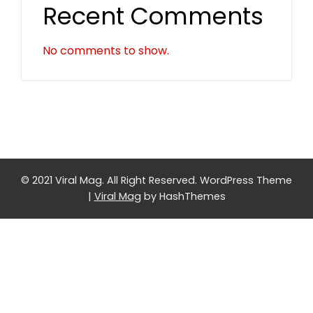
Recent Comments
No comments to show.
© 2021 Viral Mag. All Right Reserved.
WordPress Theme
|
Viral Mag
by HashThemes