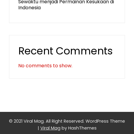
Sewaktu menjadi Permainan Kesukaan di
Indonesia
Recent Comments
No comments to show.
© 2021 Viral Mag. All Right Reserved.
WordPress Theme
|
Viral Mag
by HashThemes