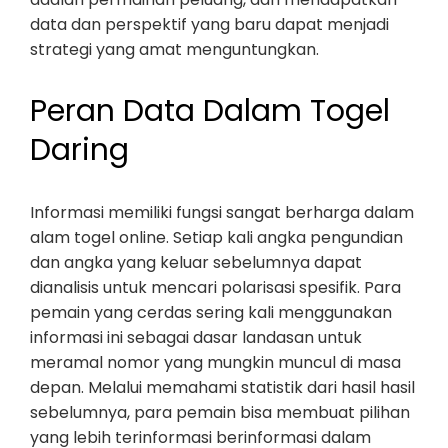
data dan perspektif yang baru dapat menjadi
strategi yang amat menguntungkan.
Peran Data Dalam Togel
Daring
Informasi memiliki fungsi sangat berharga dalam
alam togel online. Setiap kali angka pengundian
dan angka yang keluar sebelumnya dapat
dianalisis untuk mencari polarisasi spesifik. Para
pemain yang cerdas sering kali menggunakan
informasi ini sebagai dasar landasan untuk
meramal nomor yang mungkin muncul di masa
depan. Melalui memahami statistik dari hasil hasil
sebelumnya, para pemain bisa membuat pilihan
yang lebih terinformasi berinformasi dalam