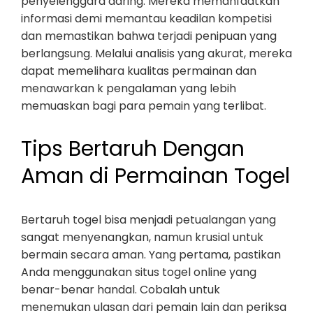
penyelenggara daring. Mereka memanfaatkan
informasi demi memantau keadilan kompetisi
dan memastikan bahwa terjadi penipuan yang
berlangsung. Melalui analisis yang akurat, mereka
dapat memelihara kualitas permainan dan
menawarkan k pengalaman yang lebih
memuaskan bagi para pemain yang terlibat.
Tips Bertaruh Dengan
Aman di Permainan Togel
Bertaruh togel bisa menjadi petualangan yang
sangat menyenangkan, namun krusial untuk
bermain secara aman. Yang pertama, pastikan
Anda menggunakan situs togel online yang
benar-benar handal. Cobalah untuk
menemukan ulasan dari pemain lain dan periksa