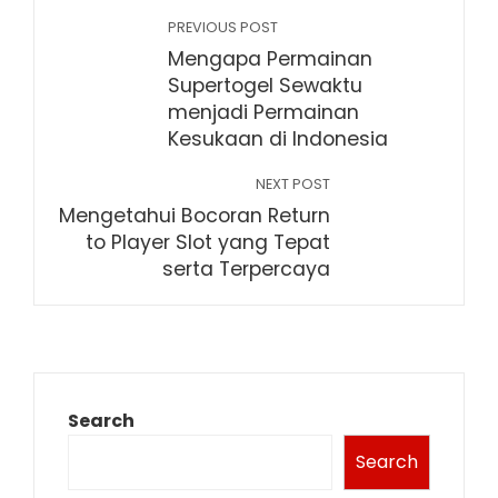
PREVIOUS POST
Mengapa Permainan
Supertogel Sewaktu
menjadi Permainan
Kesukaan di Indonesia
NEXT POST
Mengetahui Bocoran Return
to Player Slot yang Tepat
serta Terpercaya
Search
Search