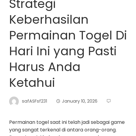
Strategi
Keberhasilan
Permainan Togel Di
Hari Ini yang Pasti
Harus Anda
Ketahui
safASFsf231
January 10, 2026
Permainan togel saat ini telah jadi sebagai game
yang sangat terkenal di antara orang-orang.