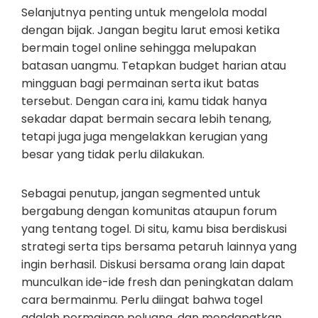
Selanjutnya penting untuk mengelola modal
dengan bijak. Jangan begitu larut emosi ketika
bermain togel online sehingga melupakan
batasan uangmu. Tetapkan budget harian atau
mingguan bagi permainan serta ikut batas
tersebut. Dengan cara ini, kamu tidak hanya
sekadar dapat bermain secara lebih tenang,
tetapi juga juga mengelakkan kerugian yang
besar yang tidak perlu dilakukan.
Sebagai penutup, jangan segmented untuk
bergabung dengan komunitas ataupun forum
yang tentang togel. Di situ, kamu bisa berdiskusi
strategi serta tips bersama petaruh lainnya yang
ingin berhasil. Diskusi bersama orang lain dapat
munculkan ide-ide fresh dan peningkatan dalam
cara bermainmu. Perlu diingat bahwa togel
adalah permainan peluang, dan mendapatkan