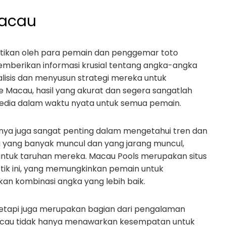
Macau
antikan oleh para pemain dan penggemar toto
emberikan informasi krusial tentang angka-angka
lisis dan menyusun strategi mereka untuk
ve Macau, hasil yang akurat dan segera sangatlah
edia dalam waktu nyata untuk semua pemain.
lumnya juga sangat penting dalam mengetahui tren dan
a yang banyak muncul dan yang jarang muncul,
 untuk taruhan mereka. Macau Pools merupakan situs
tik ini, yang memungkinkan pemain untuk
n kombinasi angka yang lebih baik.
tetapi juga merupakan bagian dari pengalaman
 Macau tidak hanya menawarkan kesempatan untuk