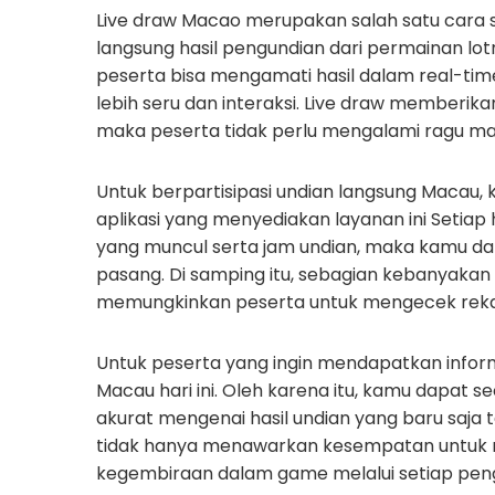
Live draw Macao merupakan salah satu cara 
langsung hasil pengundian dari permainan l
peserta bisa mengamati hasil dalam real-ti
lebih seru dan interaksi. Live draw memberika
maka peserta tidak perlu mengalami ragu ma
Untuk berpartisipasi undian langsung Macau
aplikasi yang menyediakan layanan ini Seti
yang muncul serta jam undian, maka kamu 
pasang. Di samping itu, sebagian kebanyakan
memungkinkan peserta untuk mengecek reka
Untuk peserta yang ingin mendapatkan inform
Macau hari ini. Oleh karena itu, kamu dapat 
akurat mengenai hasil undian yang baru saja te
tidak hanya menawarkan kesempatan untuk
kegembiraan dalam game melalui setiap peng