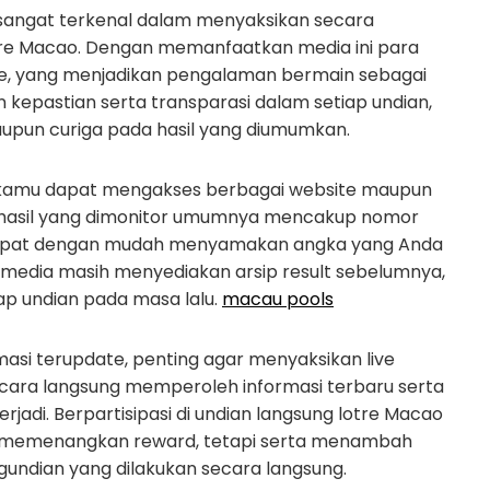
sangat terkenal dalam menyaksikan secara
otre Macao. Dengan memanfaatkan media ini para
me, yang menjadikan pengalaman bermain sebagai
n kepastian serta transparasi dalam setiap undian,
upun curiga pada hasil yang diumumkan.
, kamu dapat mengakses berbagai website maupun
ap hasil yang dimonitor umumnya mencakup nomor
dapat dengan mudah menyamakan angka yang Anda
 media masih menyediakan arsip result sebelumnya,
p undian pada masa lalu.
macau pools
asi terupdate, penting agar menyaksikan live
secara langsung memperoleh informasi terbaru serta
rjadi. Berpartisipasi di undian langsung lotre Macao
 memenangkan reward, tetapi serta menambah
undian yang dilakukan secara langsung.