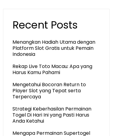
Recent Posts
Menangkan Hadiah Utama dengan
Platform Slot Gratis untuk Pemain
Indonesia
Rekap Live Toto Macau: Apa yang
Harus Kamu Pahami
Mengetahui Bocoran Return to
Player Slot yang Tepat serta
Terpercaya
Strategi Keberhasilan Permainan
Togel Di Hari Ini yang Pasti Harus
Anda Ketahui
Mengapa Permainan Supertogel