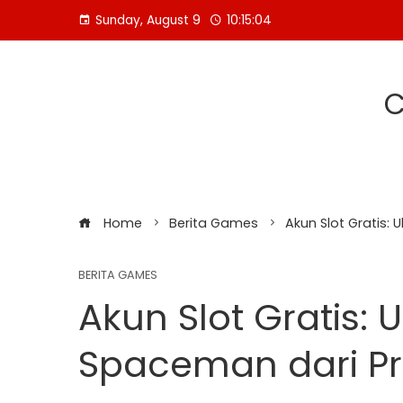
Skip
Sunday, August 9
10:15:05
to
content
C
Home
Berita Games
Akun Slot Gratis:
BERITA GAMES
Akun Slot Gratis:
Spaceman dari Pr