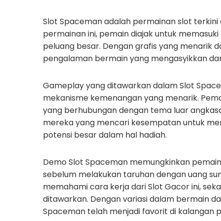
Slot Spaceman adalah permainan slot terkini
permainan ini, pemain diajak untuk memasuki
peluang besar. Dengan grafis yang menarik dan
pengalaman bermain yang mengasyikkan dan 
Gameplay yang ditawarkan dalam Slot Spac
mekanisme kemenangan yang menarik. Pemain
yang berhubungan dengan tema luar angkasa,
mereka yang mencari kesempatan untuk mer
potensi besar dalam hal hadiah.
Demo Slot Spaceman memungkinkan pemain u
sebelum melakukan taruhan dengan uang sun
memahami cara kerja dari Slot Gacor ini, seka
ditawarkan. Dengan variasi dalam bermain d
Spaceman telah menjadi favorit di kalangan 