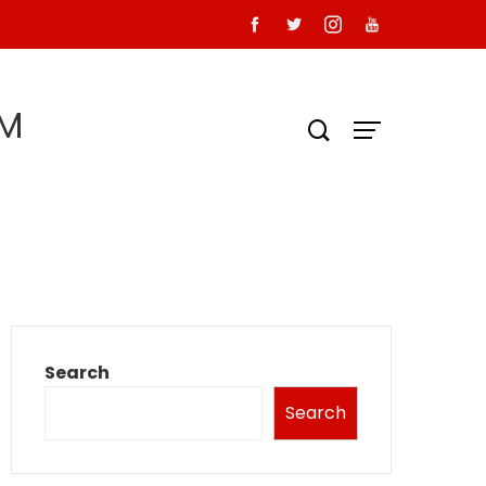
OM
Search
Search