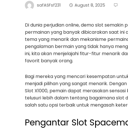
safASFsf231
August 8, 2025
Di dunia perjudian online, demo slot semakin 
permainan yang banyak dibicarakan saat ini 
tema yang menarik dan mekanisme permaina
pengalaman bermain yang tidak hanya menghi
ini, kita akan menjelajahi fitur-fitur menarik d
favorit banyak orang.
Bagi mereka yang mencari kesempatan untuk
menjadi pilihan yang sangat menarik. Dengan
Slot X1000, pemain dapat merasakan sensasi 
telusuri lebih dalam tentang bagaimana slot 
salah satu opsi terbaik untuk mengasah kete
Pengantar Slot Spacem