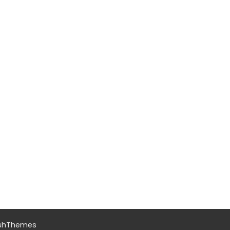
shThemes