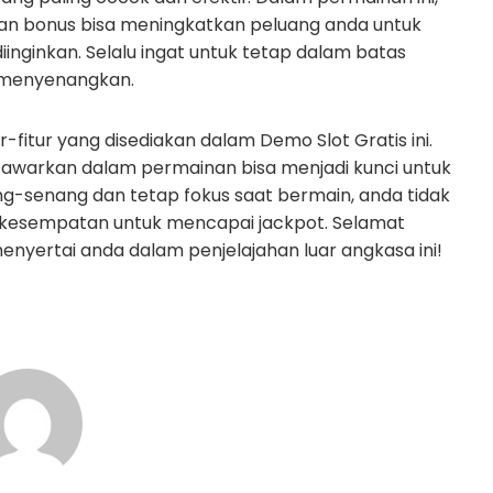
n bonus bisa meningkatkan peluang anda untuk
nginkan. Selalu ingat untuk tetap dalam batas
 menyenangkan.
-fitur yang disediakan dalam Demo Slot Gratis ini.
itawarkan dalam permainan bisa menjadi kunci untuk
-senang dan tetap fokus saat bermain, anda tidak
a kesempatan untuk mencapai jackpot. Selamat
yertai anda dalam penjelajahan luar angkasa ini!