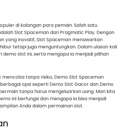
populer di kalangan para pemain. Salah satu
adalah Slot Spaceman dari Pragmatic Play. Dengan
n yang inovatif, Slot Spaceman menawarkan
bur tetapi juga menguntungkan. Dalam ulasan kali
ari demo slot ini, serta mengapa ia menjadi pilihan
 mencoba tanpa risiko, Demo Slot Spaceman
 berbagai opsi seperti Demo Slot Gacor dan Demo
bermain tanpa harus mengeluarkan uang. Mari kita
demo ini berfungsi dan mengapa ia bisa menjadi
rampilan Anda dalam permainan slot.
an