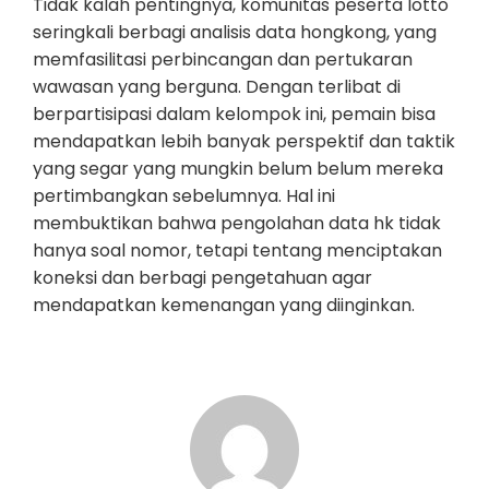
Tidak kalah pentingnya, komunitas peserta lotto
seringkali berbagi analisis data hongkong, yang
memfasilitasi perbincangan dan pertukaran
wawasan yang berguna. Dengan terlibat di
berpartisipasi dalam kelompok ini, pemain bisa
mendapatkan lebih banyak perspektif dan taktik
yang segar yang mungkin belum belum mereka
pertimbangkan sebelumnya. Hal ini
membuktikan bahwa pengolahan data hk tidak
hanya soal nomor, tetapi tentang menciptakan
koneksi dan berbagi pengetahuan agar
mendapatkan kemenangan yang diinginkan.