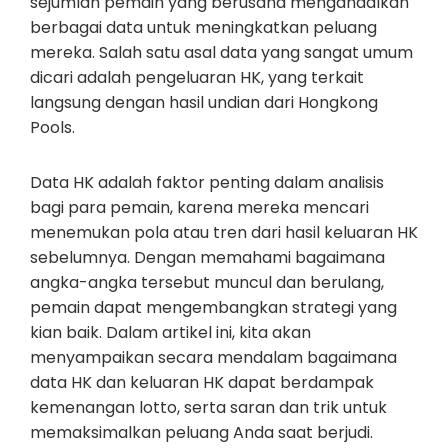
sejumlah pemain yang berusaha mengandalkan
berbagai data untuk meningkatkan peluang
mereka. Salah satu asal data yang sangat umum
dicari adalah pengeluaran HK, yang terkait
langsung dengan hasil undian dari Hongkong
Pools.
Data HK adalah faktor penting dalam analisis
bagi para pemain, karena mereka mencari
menemukan pola atau tren dari hasil keluaran HK
sebelumnya. Dengan memahami bagaimana
angka-angka tersebut muncul dan berulang,
pemain dapat mengembangkan strategi yang
kian baik. Dalam artikel ini, kita akan
menyampaikan secara mendalam bagaimana
data HK dan keluaran HK dapat berdampak
kemenangan lotto, serta saran dan trik untuk
memaksimalkan peluang Anda saat berjudi.