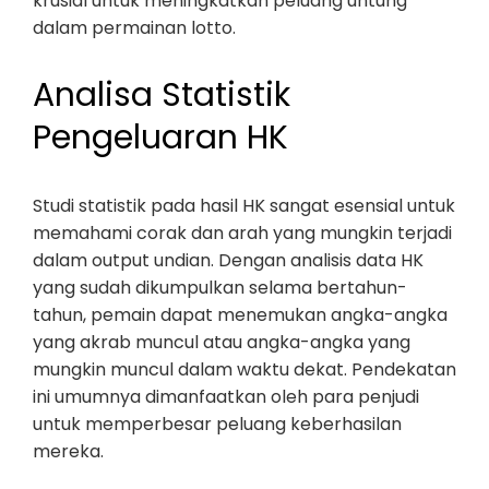
krusial untuk meningkatkan peluang untung
dalam permainan lotto.
Analisa Statistik
Pengeluaran HK
Studi statistik pada hasil HK sangat esensial untuk
memahami corak dan arah yang mungkin terjadi
dalam output undian. Dengan analisis data HK
yang sudah dikumpulkan selama bertahun-
tahun, pemain dapat menemukan angka-angka
yang akrab muncul atau angka-angka yang
mungkin muncul dalam waktu dekat. Pendekatan
ini umumnya dimanfaatkan oleh para penjudi
untuk memperbesar peluang keberhasilan
mereka.