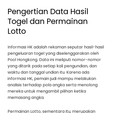
Pengertian Data Hasil
Togel dan Permainan
Lotto
Informasi HK adalah rekaman seputar hasil-hasil
pengeluaran togel yang diselenggarakan oleh
Pool Hongkong. Data ini meliputi nomor-nomor
yang ditarik pada setiap kali pengundian, dan
waktu dan tanggal undian itu. Karena ada
informasi HK, pemain judi mampu melakukan
analisis terhadap pola angka serta menolong
mereka untuk mengambil pilihan ketika
memasang angka.
Permainan Lotto, sementara itu, merupakan