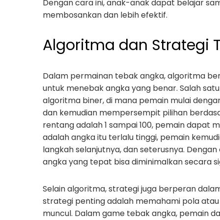
Dengan cara ini, anak-anak dapat belajar sam
membosankan dan lebih efektif.
Algoritma dan Strategi
Dalam permainan tebak angka, algoritma be
untuk menebak angka yang benar. Salah sat
algoritma biner, di mana pemain mulai deng
dan kemudian mempersempit pilihan berdasark
rentang adalah 1 sampai 100, pemain dapat 
adalah angka itu terlalu tinggi, pemain kemu
langkah selanjutnya, dan seterusnya. Dengan
angka yang tepat bisa diminimalkan secara sig
Selain algoritma, strategi juga berperan da
strategi penting adalah memahami pola atau
muncul. Dalam game tebak angka, pemain da