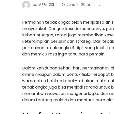
safASFsf231
June 21, 2025
Permainan tebak angka telah menjadi salah s
masyarakat. Dengan kesederhanaannya, perm
keberuntungan, tetapi juga memberikan kes
keterampilan berpikir dan strategi. Dari teb
permainan tebak angka 4 digit yang lebih komp
dan memicu rasa ingin tahu para pemain.
Dalam kehidupan sehari-hari, permainan ini b
online maupun dalam bentuk fisik. Terdapat 
warna, atau bahkan tebak-tebakan matemat
tebak angka juga bisa menjadi sarana untuk 
menambah wawasan mengenai logika dan analisis
dalam tentang makna dan manfaat permainan