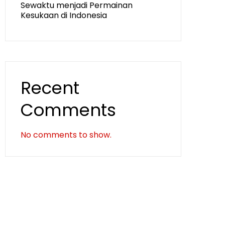
Sewaktu menjadi Permainan
Kesukaan di Indonesia
Recent
Comments
No comments to show.