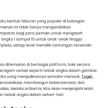
atu bentuk hiburan yang populer di kalangan
ainan ini tidak hanya mengandalkan
empatan bagi para pemain untuk mengasah
ak angka 1 sampai 10 untuk anak-anak hingga
leks, setiap level memiliki tantangan tersendiri
isa ditemukan di berbagai platform, baik secara
beragam variasi seperti tebak angka dalam gambar,
ika yang menjadikannya semakin menarik.
Togel
,
bersosialisasi, membangun kebersamaan, dan
. Melalui artikel ini, kita akan menjelajahi lebih
 tebak angka dalam sehari-hari.