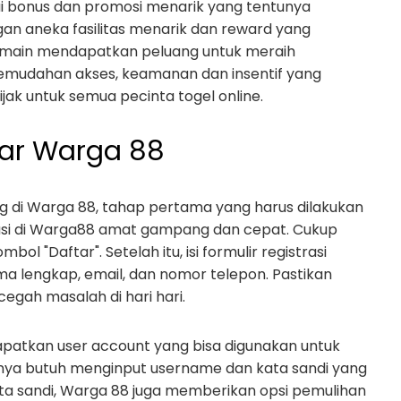
i bonus dan promosi menarik yang tentunya
an aneka fasilitas menarik dan reward yang
emain mendapatkan peluang untuk meraih
emudahan akses, keamanan dan insentif yang
ak untuk semua pecinta togel online.
tar Warga 88
g di Warga 88, tahap pertama yang harus dilakukan
asi di Warga88 amat gampang dan cepat. Cukup
bol "Daftar". Setelah itu, isi formulir registrasi
ma lengkap, email, dan nomor telepon. Pastikan
egah masalah di hari hari.
dapatkan user account yang bisa digunakan untuk
nya butuh menginput username dan kata sandi yang
ata sandi, Warga 88 juga memberikan opsi pemulihan