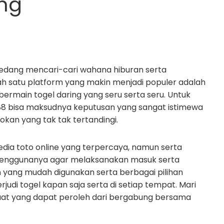
ing
sedang mencari-cari wahana hiburan serta
alah satu platform yang makin menjadi populer adalah
main togel daring yang seru serta seru. Untuk
88 bisa maksudnya keputusan yang sangat istimewa
an yang tak tak tertandingi.
dia toto online yang terpercaya, namun serta
nggunanya agar melaksanakan masuk serta
yang mudah digunakan serta berbagai pilihan
udi togel kapan saja serta di setiap tempat. Mari
aat yang dapat peroleh dari bergabung bersama