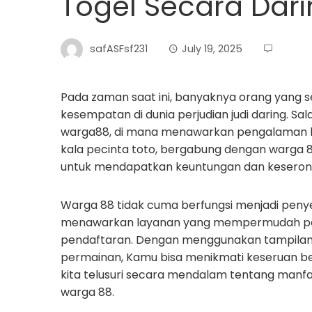
Togel Secara Dar
safASFsf231
July 19, 2025
Pada zaman saat ini, banyaknya orang yang 
kesempatan di dunia perjudian judi daring. S
warga88, di mana menawarkan pengalaman ber
kala pecinta toto, bergabung dengan warga 
untuk mendapatkan keuntungan dan keseronok
Warga 88 tidak cuma berfungsi menjadi penye
menawarkan layanan yang mempermudah pe
pendaftaran. Dengan menggunakan tampilan 
permainan, Kamu bisa menikmati keseruan berj
kita telusuri secara mendalam tentang manf
warga 88.