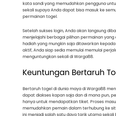
kata sandi yang memudahkan pengguna untuk
sekali supaya Anda dapat bisa masuk ke semua
permainan togel.
Setelah sukses login, Anda akan langsung di
menjelajahi berbagai pilihan permainan yan
hadiah yang mungkin saja ditawarkan kepada
aktif, Anda siap sedia memulai memulai perj
menguntungkan sekali di Warga88.
Keuntungan Bertaruh To
Bertaruh togel di dunia maya di Warga88 m
dapat diakses kapan saja dan di mana pun, pem
hanya untuk mendapatkan tiket. Proses mas
memudahkan pemain dalam terhubung ke situs 
ini menjadi salah satu daya tarik utama sekali 