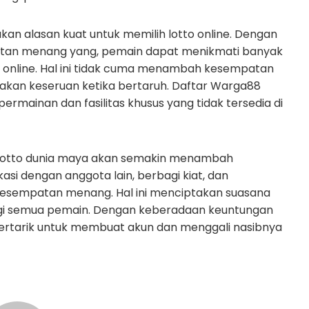
an alasan kuat untuk memilih lotto online. Dengan
an menang yang, pemain dapat menikmati banyak
l online. Hal ini tidak cuma menambah kesempatan
kan keseruan ketika bertaruh. Daftar Warga88
inan dan fasilitas khusus yang tidak tersedia di
rm lotto dunia maya akan semakin menambah
i dengan anggota lain, berbagi kiat, dan
kesempatan menang. Hal ini menciptakan suasana
gi semua pemain. Dengan keberadaan keuntungan
in tertarik untuk membuat akun dan menggali nasibnya