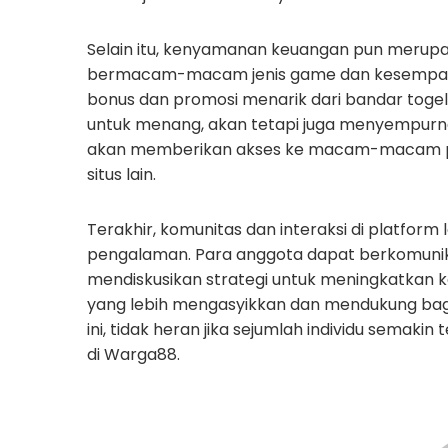
Selain itu, kenyamanan keuangan pun merupak
bermacam-macam jenis game dan kesempat
bonus dan promosi menarik dari bandar toge
untuk menang, akan tetapi juga menyempurna
akan memberikan akses ke macam-macam perma
situs lain.
Terakhir, komunitas dan interaksi di platfo
pengalaman. Para anggota dapat berkomunikas
mendiskusikan strategi untuk meningkatkan 
yang lebih mengasyikkan dan mendukung ba
ini, tidak heran jika sejumlah individu semak
di Warga88.