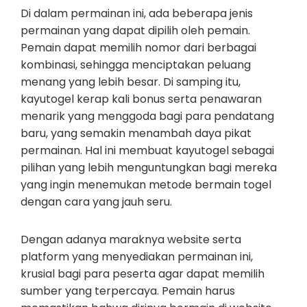
Di dalam permainan ini, ada beberapa jenis
permainan yang dapat dipilih oleh pemain.
Pemain dapat memilih nomor dari berbagai
kombinasi, sehingga menciptakan peluang
menang yang lebih besar. Di samping itu,
kayutogel kerap kali bonus serta penawaran
menarik yang menggoda bagi para pendatang
baru, yang semakin menambah daya pikat
permainan. Hal ini membuat kayutogel sebagai
pilihan yang lebih menguntungkan bagi mereka
yang ingin menemukan metode bermain togel
dengan cara yang jauh seru.
Dengan adanya maraknya website serta
platform yang menyediakan permainan ini,
krusial bagi para peserta agar dapat memilih
sumber yang terpercaya. Pemain harus