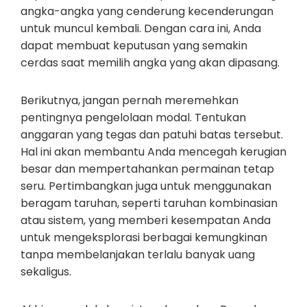
angka-angka yang cenderung kecenderungan
untuk muncul kembali. Dengan cara ini, Anda
dapat membuat keputusan yang semakin
cerdas saat memilih angka yang akan dipasang.
Berikutnya, jangan pernah meremehkan
pentingnya pengelolaan modal. Tentukan
anggaran yang tegas dan patuhi batas tersebut.
Hal ini akan membantu Anda mencegah kerugian
besar dan mempertahankan permainan tetap
seru. Pertimbangkan juga untuk menggunakan
beragam taruhan, seperti taruhan kombinasian
atau sistem, yang memberi kesempatan Anda
untuk mengeksplorasi berbagai kemungkinan
tanpa membelanjakan terlalu banyak uang
sekaligus.