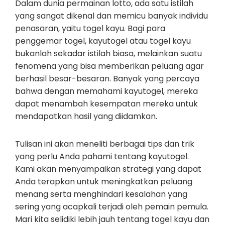
Dalam dunia permainan lotto, ada satu istilah
yang sangat dikenal dan memicu banyak individu
penasaran, yaitu togel kayu. Bagi para
penggemar togel, kayutogel atau togel kayu
bukanlah sekadar istilah biasa, melainkan suatu
fenomena yang bisa memberikan peluang agar
berhasil besar-besaran. Banyak yang percaya
bahwa dengan memahami kayutogel, mereka
dapat menambah kesempatan mereka untuk
mendapatkan hasil yang diidamkan.
Tulisan ini akan meneliti berbagai tips dan trik
yang perlu Anda pahami tentang kayutogel.
Kami akan menyampaikan strategi yang dapat
Anda terapkan untuk meningkatkan peluang
menang serta menghindari kesalahan yang
sering yang acapkali terjadi oleh pemain pemula.
Mari kita selidiki lebih jauh tentang togel kayu dan