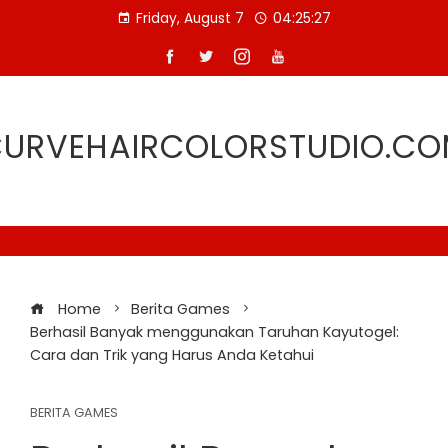
Skip
Friday, August 7
04:25:27
to
content
URVEHAIRCOLORSTUDIO.C
Home
Berita Games
Berhasil Banyak menggunakan Taruhan Kayutogel:
Cara dan Trik yang Harus Anda Ketahui
BERITA GAMES