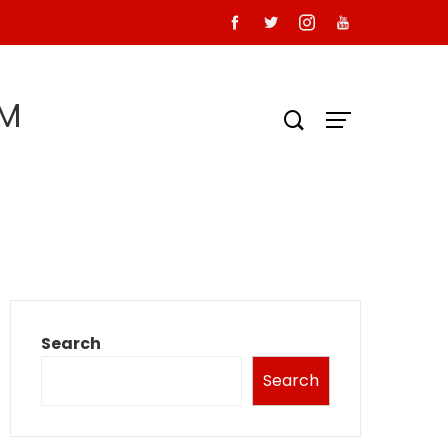
OM
Search
Search