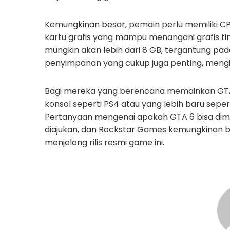
Kemungkinan besar, pemain perlu memiliki CPU
kartu grafis yang mampu menangani grafis ting
mungkin akan lebih dari 8 GB, tergantung pada
penyimpanan yang cukup juga penting, mengin
Bagi mereka yang berencana memainkan GTA 
konsol seperti PS4 atau yang lebih baru seper
Pertanyaan mengenai apakah GTA 6 bisa dima
diajukan, dan Rockstar Games kemungkinan be
menjelang rilis resmi game ini.