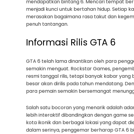
mendapatkan bintang 6. Mencari tempat ber
menjadi kunci untuk bertahan hidup. Setiap k
merasakan bagaimana rasa takut dan kegemb
penuh tantangan.
Informasi Rilis GTA 6
GTA 6 telah lama dinantikan oleh para pengge
semakin menguat. Rockstar Games, pengemba
resmi tanggal rilis, tetapi banyak kabar ya
besar akan dirilis pada tahun mendatang. D
para pemain semakin bersemangat menunggu i
Salah satu bocoran yang menarik adalah adan
lebih interaktif dibandingkan dengan game 
kota ikonik dan berbagai lokasi yang dapat d
dalam serinya, penggemar berharap GTA 6 b