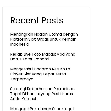
Recent Posts
Menangkan Hadiah Utama dengan
Platform Slot Gratis untuk Pemain
Indonesia
Rekap Live Toto Macau: Apa yang
Harus Kamu Pahami
Mengetahui Bocoran Return to
Player Slot yang Tepat serta
Terpercaya
Strategi Keberhasilan Permainan
Togel Di Hari Ini yang Pasti Harus
Anda Ketahui
Mengapa Permainan Supertogel