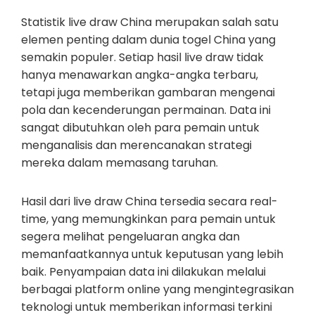
Statistik live draw China merupakan salah satu
elemen penting dalam dunia togel China yang
semakin populer. Setiap hasil live draw tidak
hanya menawarkan angka-angka terbaru,
tetapi juga memberikan gambaran mengenai
pola dan kecenderungan permainan. Data ini
sangat dibutuhkan oleh para pemain untuk
menganalisis dan merencanakan strategi
mereka dalam memasang taruhan.
Hasil dari live draw China tersedia secara real-
time, yang memungkinkan para pemain untuk
segera melihat pengeluaran angka dan
memanfaatkannya untuk keputusan yang lebih
baik. Penyampaian data ini dilakukan melalui
berbagai platform online yang mengintegrasikan
teknologi untuk memberikan informasi terkini