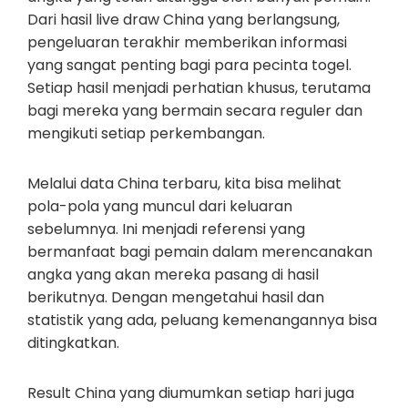
Dari hasil live draw China yang berlangsung,
pengeluaran terakhir memberikan informasi
yang sangat penting bagi para pecinta togel.
Setiap hasil menjadi perhatian khusus, terutama
bagi mereka yang bermain secara reguler dan
mengikuti setiap perkembangan.
Melalui data China terbaru, kita bisa melihat
pola-pola yang muncul dari keluaran
sebelumnya. Ini menjadi referensi yang
bermanfaat bagi pemain dalam merencanakan
angka yang akan mereka pasang di hasil
berikutnya. Dengan mengetahui hasil dan
statistik yang ada, peluang kemenangannya bisa
ditingkatkan.
Result China yang diumumkan setiap hari juga