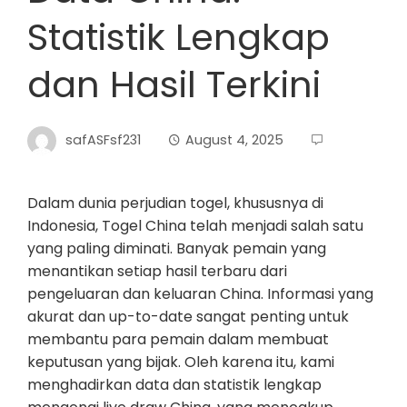
Statistik Lengkap
dan Hasil Terkini
safASFsf231
August 4, 2025
Dalam dunia perjudian togel, khususnya di
Indonesia, Togel China telah menjadi salah satu
yang paling diminati. Banyak pemain yang
menantikan setiap hasil terbaru dari
pengeluaran dan keluaran China. Informasi yang
akurat dan up-to-date sangat penting untuk
membantu para pemain dalam membuat
keputusan yang bijak. Oleh karena itu, kami
menghadirkan data dan statistik lengkap