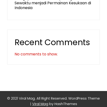
Sewaktu menjadi Permainan Kesukaan di
Indonesia
Recent Comments
No comments to show.
© 2021 Viral Mag. All Right Reserved.
WordPress Theme
|
Viral Mag
by HashThemes