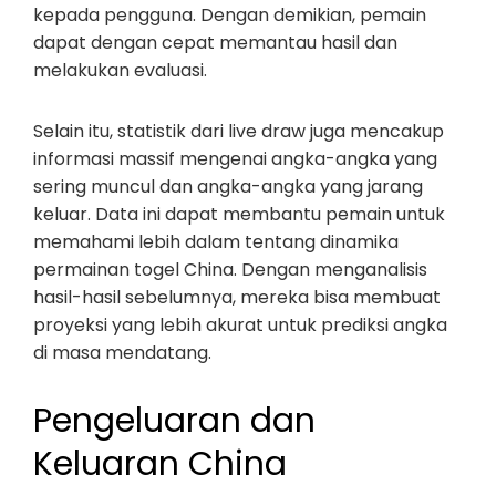
kepada pengguna. Dengan demikian, pemain
dapat dengan cepat memantau hasil dan
melakukan evaluasi.
Selain itu, statistik dari live draw juga mencakup
informasi massif mengenai angka-angka yang
sering muncul dan angka-angka yang jarang
keluar. Data ini dapat membantu pemain untuk
memahami lebih dalam tentang dinamika
permainan togel China. Dengan menganalisis
hasil-hasil sebelumnya, mereka bisa membuat
proyeksi yang lebih akurat untuk prediksi angka
di masa mendatang.
Pengeluaran dan
Keluaran China