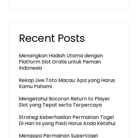
Recent Posts
Menangkan Hadiah Utama dengan
Platform Slot Gratis untuk Pemain
Indonesia
Rekap Live Toto Macau: Apa yang Harus
Kamu Pahami
Mengetahui Bocoran Return to Player
Slot yang Tepat serta Terpercaya
Strategi Keberhasilan Permainan Togel
Di Hari Ini yang Pasti Harus Anda Ketahui
Mengapa Permainan Supertogel