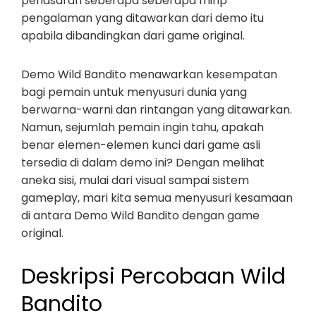
penasaran seberapa seberapa mirip
pengalaman yang ditawarkan dari demo itu
apabila dibandingkan dari game original.
Demo Wild Bandito menawarkan kesempatan
bagi pemain untuk menyusuri dunia yang
berwarna-warni dan rintangan yang ditawarkan.
Namun, sejumlah pemain ingin tahu, apakah
benar elemen-elemen kunci dari game asli
tersedia di dalam demo ini? Dengan melihat
aneka sisi, mulai dari visual sampai sistem
gameplay, mari kita semua menyusuri kesamaan
di antara Demo Wild Bandito dengan game
original.
Deskripsi Percobaan Wild
Bandito