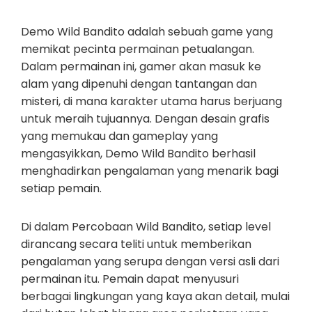
Demo Wild Bandito adalah sebuah game yang
memikat pecinta permainan petualangan.
Dalam permainan ini, gamer akan masuk ke
alam yang dipenuhi dengan tantangan dan
misteri, di mana karakter utama harus berjuang
untuk meraih tujuannya. Dengan desain grafis
yang memukau dan gameplay yang
mengasyikkan, Demo Wild Bandito berhasil
menghadirkan pengalaman yang menarik bagi
setiap pemain.
Di dalam Percobaan Wild Bandito, setiap level
dirancang secara teliti untuk memberikan
pengalaman yang serupa dengan versi asli dari
permainan itu. Pemain dapat menyusuri
berbagai lingkungan yang kaya akan detail, mulai