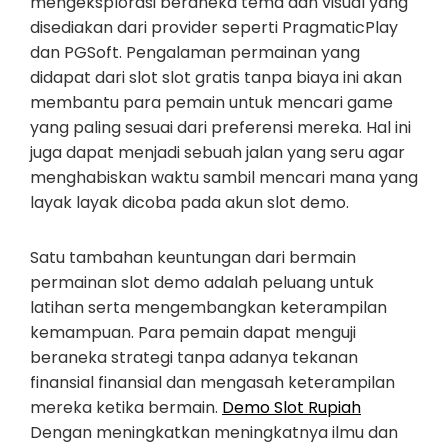
mengeksplorasi beraneka tema dan visual yang
disediakan dari provider seperti PragmaticPlay
dan PGSoft. Pengalaman permainan yang
didapat dari slot slot gratis tanpa biaya ini akan
membantu para pemain untuk mencari game
yang paling sesuai dari preferensi mereka. Hal ini
juga dapat menjadi sebuah jalan yang seru agar
menghabiskan waktu sambil mencari mana yang
layak layak dicoba pada akun slot demo.
Satu tambahan keuntungan dari bermain
permainan slot demo adalah peluang untuk
latihan serta mengembangkan keterampilan
kemampuan. Para pemain dapat menguji
beraneka strategi tanpa adanya tekanan
finansial finansial dan mengasah keterampilan
mereka ketika bermain.
Demo Slot Rupiah
Dengan meningkatkan meningkatnya ilmu dan