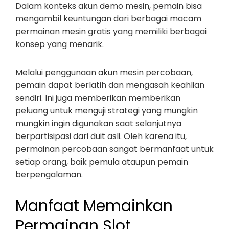
Dalam konteks akun demo mesin, pemain bisa
mengambil keuntungan dari berbagai macam
permainan mesin gratis yang memiliki berbagai
konsep yang menarik.
Melalui penggunaan akun mesin percobaan,
pemain dapat berlatih dan mengasah keahlian
sendiri. Ini juga memberikan memberikan
peluang untuk menguji strategi yang mungkin
mungkin ingin digunakan saat selanjutnya
berpartisipasi dari duit asli. Oleh karena itu,
permainan percobaan sangat bermanfaat untuk
setiap orang, baik pemula ataupun pemain
berpengalaman.
Manfaat Memainkan
Permainan Slot