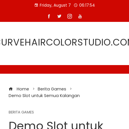
Skip
Friday, August 7
06:17:54
to
content
URVEHAIRCOLORSTUDIO.C
Home
Berita Games
Demo Slot untuk Semua Kalangan
BERITA GAMES
Demo Slot untuk