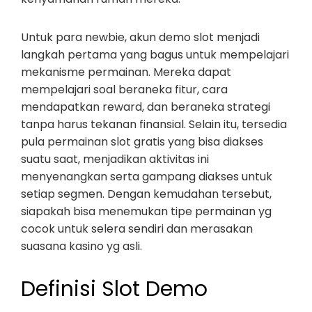
Untuk para newbie, akun demo slot menjadi
langkah pertama yang bagus untuk mempelajari
mekanisme permainan. Mereka dapat
mempelajari soal beraneka fitur, cara
mendapatkan reward, dan beraneka strategi
tanpa harus tekanan finansial. Selain itu, tersedia
pula permainan slot gratis yang bisa diakses
suatu saat, menjadikan aktivitas ini
menyenangkan serta gampang diakses untuk
setiap segmen. Dengan kemudahan tersebut,
siapakah bisa menemukan tipe permainan yg
cocok untuk selera sendiri dan merasakan
suasana kasino yg asli.
Definisi Slot Demo