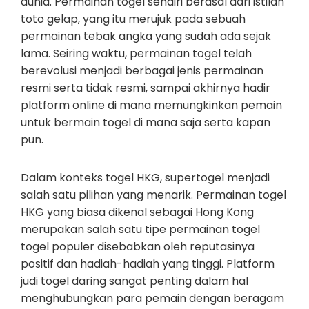
dunia. Permainan togel sendiri berasal dari istilah
toto gelap, yang itu merujuk pada sebuah
permainan tebak angka yang sudah ada sejak
lama. Seiring waktu, permainan togel telah
berevolusi menjadi berbagai jenis permainan
resmi serta tidak resmi, sampai akhirnya hadir
platform online di mana memungkinkan pemain
untuk bermain togel di mana saja serta kapan
pun.
Dalam konteks togel HKG, supertogel menjadi
salah satu pilihan yang menarik. Permainan togel
HKG yang biasa dikenal sebagai Hong Kong
merupakan salah satu tipe permainan togel
togel populer disebabkan oleh reputasinya
positif dan hadiah-hadiah yang tinggi. Platform
judi togel daring sangat penting dalam hal
menghubungkan para pemain dengan beragam