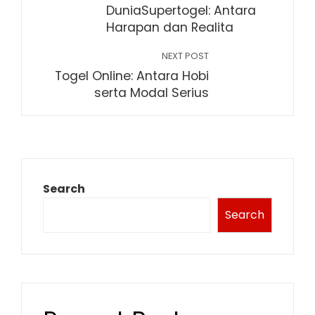
DuniaSupertogel: Antara
Harapan dan Realita
NEXT POST
Togel Online: Antara Hobi
serta Modal Serius
Search
Search