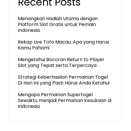
Recent Posts
Menangkan Hadiah Utama dengan
Platform Slot Gratis untuk Pemain
Indonesia
Rekap Live Toto Macau: Apa yang Harus
Kamu Pahami
Mengetahui Bocoran Return to Player
Slot yang Tepat serta Terpercaya
Strategi Keberhasilan Permainan Togel
Di Hari Ini yang Pasti Harus Anda Ketahui
Mengapa Permainan Supertogel
Sewaktu menjadi Permainan Kesukaan di
Indonesia