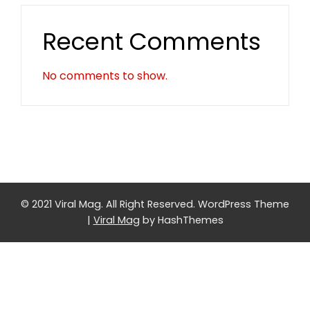
Recent Comments
No comments to show.
© 2021 Viral Mag. All Right Reserved.
WordPress Theme
|
Viral Mag
by HashThemes