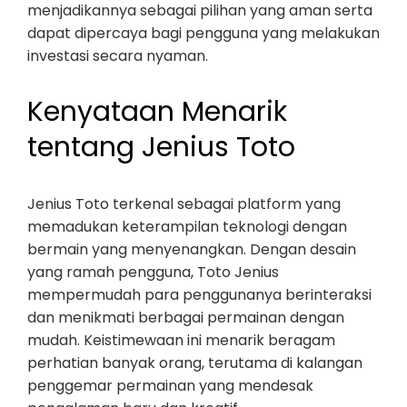
menjadikannya sebagai pilihan yang aman serta
dapat dipercaya bagi pengguna yang melakukan
investasi secara nyaman.
Kenyataan Menarik
tentang Jenius Toto
Jenius Toto terkenal sebagai platform yang
memadukan keterampilan teknologi dengan
bermain yang menyenangkan. Dengan desain
yang ramah pengguna, Toto Jenius
mempermudah para penggunanya berinteraksi
dan menikmati berbagai permainan dengan
mudah. Keistimewaan ini menarik beragam
perhatian banyak orang, terutama di kalangan
penggemar permainan yang mendesak