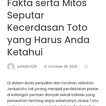
Fakta serta Mitos
Seputar
Kecerdasan Toto
yang Harus Anda
Ketahui
safASFsf231
October 26, 2025
Di dalam dunia perjudian dan taruhan, sebutan
Jeniustoto tak jarang menjadi perdebatan panas
di kalangan pemain. Banyak sekali individu yang
penasaran tentang siapa sebetulnya Jenius Toto