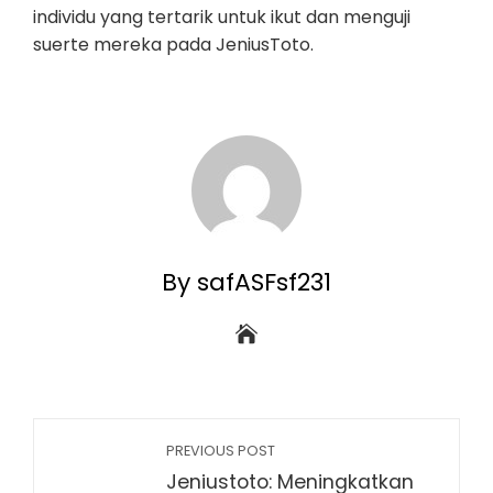
individu yang tertarik untuk ikut dan menguji
suerte mereka pada JeniusToto.
By safASFsf231
PREVIOUS POST
Jeniustoto: Meningkatkan