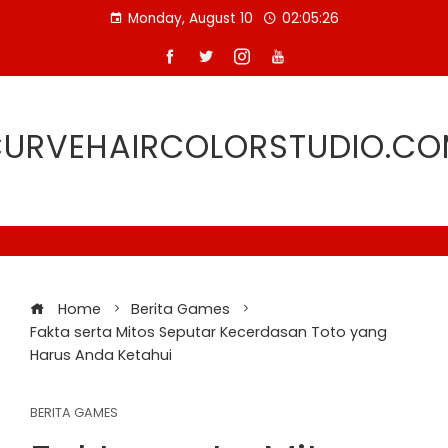
Skip
Monday, August 10
02:05:26
to
content
URVEHAIRCOLORSTUDIO.C
Home
Berita Games
Fakta serta Mitos Seputar Kecerdasan Toto yang
Harus Anda Ketahui
BERITA GAMES