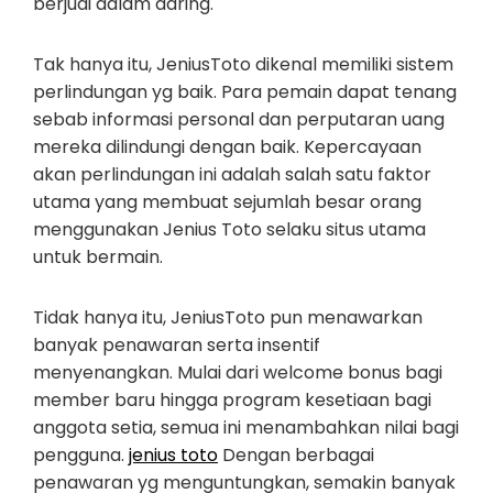
berjudi dalam daring.
Tak hanya itu, JeniusToto dikenal memiliki sistem
perlindungan yg baik. Para pemain dapat tenang
sebab informasi personal dan perputaran uang
mereka dilindungi dengan baik. Kepercayaan
akan perlindungan ini adalah salah satu faktor
utama yang membuat sejumlah besar orang
menggunakan Jenius Toto selaku situs utama
untuk bermain.
Tidak hanya itu, JeniusToto pun menawarkan
banyak penawaran serta insentif
menyenangkan. Mulai dari welcome bonus bagi
member baru hingga program kesetiaan bagi
anggota setia, semua ini menambahkan nilai bagi
pengguna.
jenius toto
Dengan berbagai
penawaran yg menguntungkan, semakin banyak