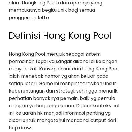
alam Hongkong Pools dan apa saja yang
membuatnya begitu unik bagi semua
penggemar lotto.
Definisi Hong Kong Pool
Hong Kong Pool merujuk sebagai sistem
permainan togel yg sangat dikenal di kalangan
masyarakat. Konsep dasar dari Hong Kong Pool
ialah menebak nomor yg akan keluar pada
setiap loteri. Game ini mengintegrasikan unsur
keberuntungan dan strategi, sehingga menarik
perhatian banyaknya pemain, baik yg pemula
maupun yg berpengalaman. Dalam konteks hal
ini, keluaran hk menjadi informasi penting yg
dicari untuk mengetahui mengenai output dari
tiap draw.