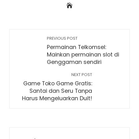
PREVIOUS POST
Permainan Telkomsel:
Mainkan permainan slot di
Genggaman sendiri
NEXT POST
Game Toko Game Gratis:
Santai dan Seru Tanpa
Harus Mengeluarkan Duit!