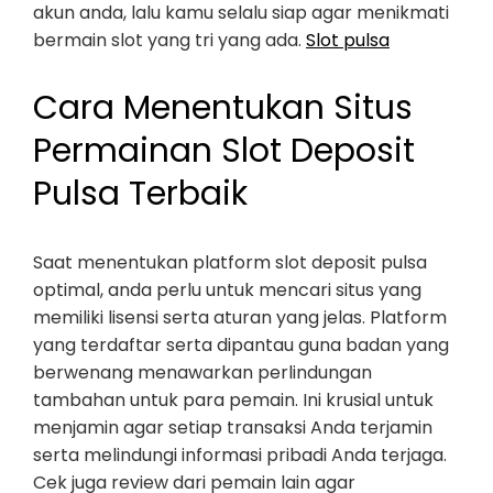
akun anda, lalu kamu selalu siap agar menikmati
bermain slot yang tri yang ada.
Slot pulsa
Cara Menentukan Situs
Permainan Slot Deposit
Pulsa Terbaik
Saat menentukan platform slot deposit pulsa
optimal, anda perlu untuk mencari situs yang
memiliki lisensi serta aturan yang jelas. Platform
yang terdaftar serta dipantau guna badan yang
berwenang menawarkan perlindungan
tambahan untuk para pemain. Ini krusial untuk
menjamin agar setiap transaksi Anda terjamin
serta melindungi informasi pribadi Anda terjaga.
Cek juga review dari pemain lain agar