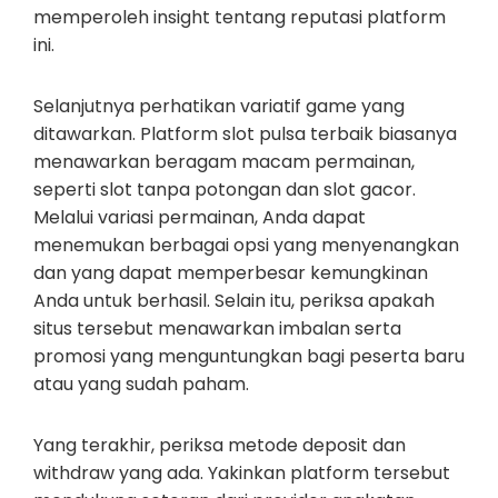
memperoleh insight tentang reputasi platform
ini.
Selanjutnya perhatikan variatif game yang
ditawarkan. Platform slot pulsa terbaik biasanya
menawarkan beragam macam permainan,
seperti slot tanpa potongan dan slot gacor.
Melalui variasi permainan, Anda dapat
menemukan berbagai opsi yang menyenangkan
dan yang dapat memperbesar kemungkinan
Anda untuk berhasil. Selain itu, periksa apakah
situs tersebut menawarkan imbalan serta
promosi yang menguntungkan bagi peserta baru
atau yang sudah paham.
Yang terakhir, periksa metode deposit dan
withdraw yang ada. Yakinkan platform tersebut