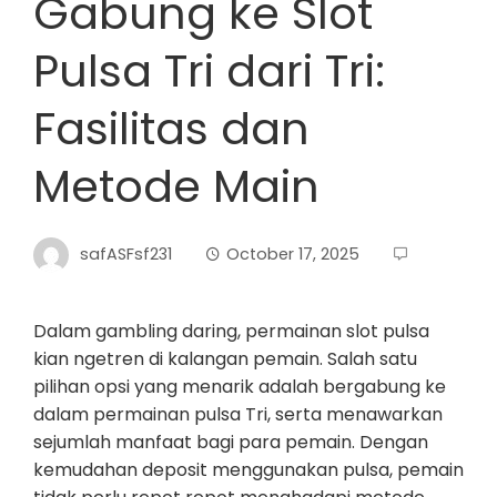
Gabung ke Slot
Pulsa Tri dari Tri:
Fasilitas dan
Metode Main
safASFsf231
October 17, 2025
Dalam gambling daring, permainan slot pulsa
kian ngetren di kalangan pemain. Salah satu
pilihan opsi yang menarik adalah bergabung ke
dalam permainan pulsa Tri, serta menawarkan
sejumlah manfaat bagi para pemain. Dengan
kemudahan deposit menggunakan pulsa, pemain