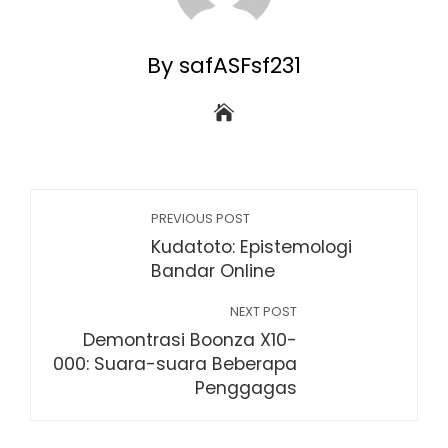
By safASFsf231
PREVIOUS POST
Kudatoto: Epistemologi
Bandar Online
NEXT POST
Demontrasi Boonza X10-
000: Suara-suara Beberapa
Penggagas