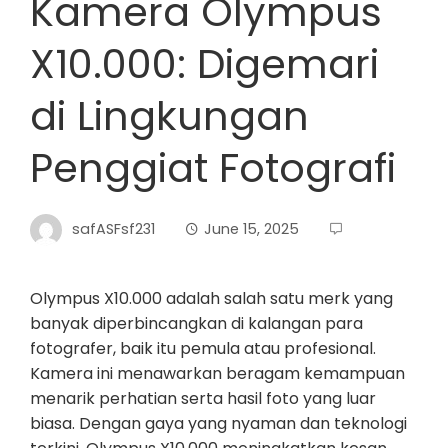
Kamera Olympus
X10.000: Digemari
di Lingkungan
Penggiat Fotografi
safASFsf231
June 15, 2025
Olympus X10.000 adalah salah satu merk yang
banyak diperbincangkan di kalangan para
fotografer, baik itu pemula atau profesional.
Kamera ini menawarkan beragam kemampuan
menarik perhatian serta hasil foto yang luar
biasa. Dengan gaya yang nyaman dan teknologi