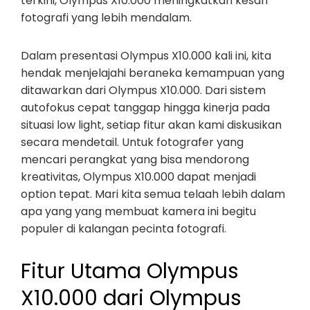
terkini, Olympus X10.000 meningkatkan kesan
fotografi yang lebih mendalam.
Dalam presentasi Olympus X10.000 kali ini, kita
hendak menjelajahi beraneka kemampuan yang
ditawarkan dari Olympus X10.000. Dari sistem
autofokus cepat tanggap hingga kinerja pada
situasi low light, setiap fitur akan kami diskusikan
secara mendetail. Untuk fotografer yang
mencari perangkat yang bisa mendorong
kreativitas, Olympus X10.000 dapat menjadi
option tepat. Mari kita semua telaah lebih dalam
apa yang yang membuat kamera ini begitu
populer di kalangan pecinta fotografi.
Fitur Utama Olympus
X10.000 dari Olympus