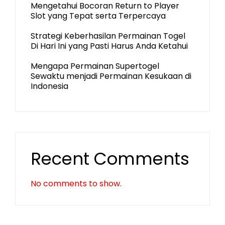
Mengetahui Bocoran Return to Player
Slot yang Tepat serta Terpercaya
Strategi Keberhasilan Permainan Togel
Di Hari Ini yang Pasti Harus Anda Ketahui
Mengapa Permainan Supertogel
Sewaktu menjadi Permainan Kesukaan di
Indonesia
Recent Comments
No comments to show.