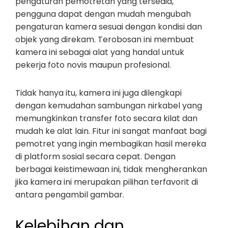
pengaturan pemotretan yang tersedia,
pengguna dapat dengan mudah mengubah
pengaturan kamera sesuai dengan kondisi dan
objek yang direkam. Terobosan ini membuat
kamera ini sebagai alat yang handal untuk
pekerja foto novis maupun profesional.
Tidak hanya itu, kamera ini juga dilengkapi
dengan kemudahan sambungan nirkabel yang
memungkinkan transfer foto secara kilat dan
mudah ke alat lain. Fitur ini sangat manfaat bagi
pemotret yang ingin membagikan hasil mereka
di platform sosial secara cepat. Dengan
berbagai keistimewaan ini, tidak mengherankan
jika kamera ini merupakan pilihan terfavorit di
antara pengambil gambar.
Kelebihan dan