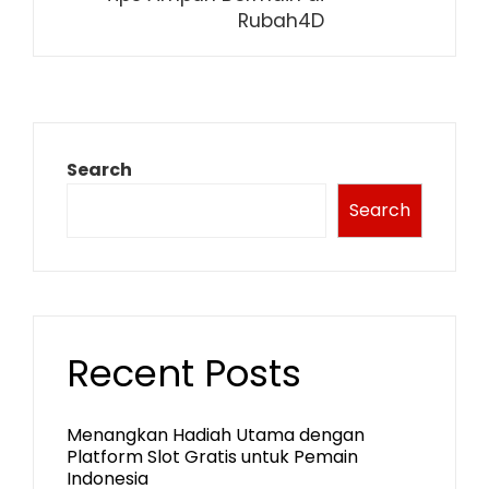
Rubah4D
Search
Search
Recent Posts
Menangkan Hadiah Utama dengan
Platform Slot Gratis untuk Pemain
Indonesia