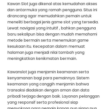
Kawan Slot juga dikenal atas kemudahan akses
dan antarmuka yang ramah pengguna. Situs ini
dirancang agar memudahkan pemain untuk
meneliti berbagai jenis game slot yang tersedia.
Lewat navigasi yang intuitif , bahkan pengguna
baru sekalipun bisa dengan mudah memahami
metode bermain serta menemukan game
kesukaan itu. Kecepatan dalam memuat
halaman juga menjadi nilai tambah yang
meningkatkan kenikmatan bermain.
Kawanslot juga menjamin keamanan serta
kenyamanan bagi para pemainnya. Sistem
keamanan yang canggih menjamin bahwa
transaksi diadakan dengan aman dan data
pribadi terjaga dengan baik. Layanan pelanggan
yang responsif serta profesional siap
menyokong para pemain kapan pun siapa pun