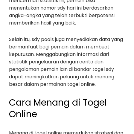
mencermati statistik ini, pemain bisa
menentukan nomor sdy hari ini berdasarkan
angka-angka yang telah terbukti berpotensi
memberikan hasil yang baik.
Selain itu, sdy pools juga menyediakan data yang
bermanfaat bagi pemain dalam membuat
keputusan. Menggabungkan informasi dari
statistik pengeluaran dengan cerita dan
pengalaman pemain lain di bandar togel sdy
dapat meningkatkan peluang untuk menang
besar dalam permainan togel online.
Cara Menang di Togel
Online
Menang di togel online memerlukan strategi dan