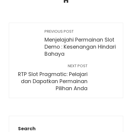
PREVIOUS POST
Menjelajahi Permainan Slot
Demo : Kesenangan Hindari
Bahaya
NEXT POST
RTP Slot Pragmatic: Pelajari
dan Dapatkan Permainan
Pilihan Anda
Search