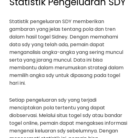
Statistik Pengeluaran SDY
Statistik pengeluaran SDY memberikan
gambaran yang jelas tentang pola dan tren
dalam hasil togel Sidney. Dengan memahami
data sdy yang telah ada, pemain dapat
menganalisis angka-angka yang sering muncul
serta yang jarang muncul. Data ini bisa
membantu dalam merumuskan strategi dalam
memilih angka sdy untuk dipasang pada togel
hari ini.
Setiap pengeluaran sdy yang terjadi
menciptakan pola tertentu yang dapat
diobservasi. Melalui situs togel sdy atau bandar
togel online, pemain dapat mengakses informasi
mengenai keluaran sdy sebelumnya. Dengan