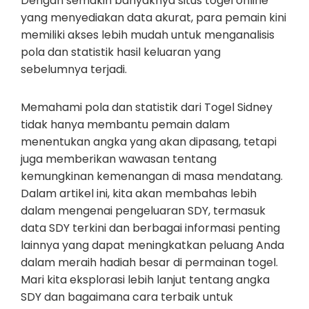
Dengan semakin banyaknya situs togel online
yang menyediakan data akurat, para pemain kini
memiliki akses lebih mudah untuk menganalisis
pola dan statistik hasil keluaran yang
sebelumnya terjadi.
Memahami pola dan statistik dari Togel Sidney
tidak hanya membantu pemain dalam
menentukan angka yang akan dipasang, tetapi
juga memberikan wawasan tentang
kemungkinan kemenangan di masa mendatang.
Dalam artikel ini, kita akan membahas lebih
dalam mengenai pengeluaran SDY, termasuk
data SDY terkini dan berbagai informasi penting
lainnya yang dapat meningkatkan peluang Anda
dalam meraih hadiah besar di permainan togel.
Mari kita eksplorasi lebih lanjut tentang angka
SDY dan bagaimana cara terbaik untuk