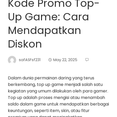
Kode Promo Top-
Up Game: Cara
Mendapatkan
Diskon
safASFsf231
May 22, 2025
Dalam dunia permainan daring yang terus
berkembang, top up game menjadi salah satu
kegiatan yang umum dilakukan oleh para gamer.
Top up adalah proses mengisi atau menambah
saldo dalam game untuk mendapatkan berbagai
keuntungan, seperti item, skin, atau fitur