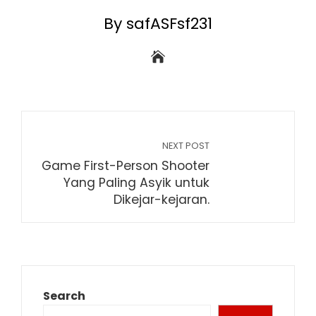
By safASFsf231
NEXT POST
Game First-Person Shooter
Yang Paling Asyik untuk
Dikejar-kejaran.
Search