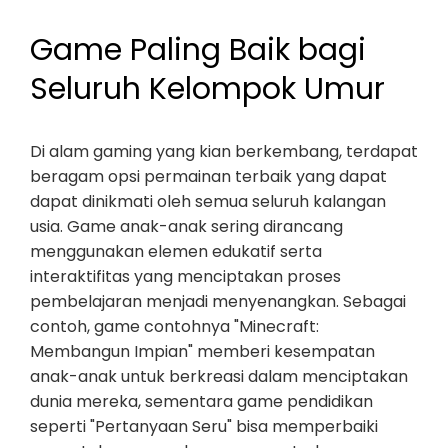
Game Paling Baik bagi
Seluruh Kelompok Umur
Di alam gaming yang kian berkembang, terdapat
beragam opsi permainan terbaik yang dapat
dapat dinikmati oleh semua seluruh kalangan
usia. Game anak-anak sering dirancang
menggunakan elemen edukatif serta
interaktifitas yang menciptakan proses
pembelajaran menjadi menyenangkan. Sebagai
contoh, game contohnya "Minecraft:
Membangun Impian" memberi kesempatan
anak-anak untuk berkreasi dalam menciptakan
dunia mereka, sementara game pendidikan
seperti "Pertanyaan Seru" bisa memperbaiki