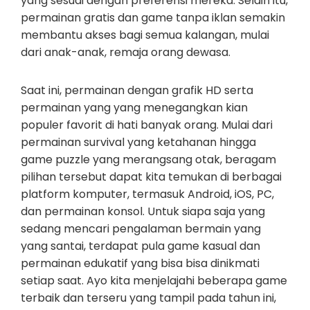
yang sesuai dengan preferensi mereka. Selain itu,
permainan gratis dan game tanpa iklan semakin
membantu akses bagi semua kalangan, mulai
dari anak-anak, remaja orang dewasa.
Saat ini, permainan dengan grafik HD serta
permainan yang yang menegangkan kian
populer favorit di hati banyak orang. Mulai dari
permainan survival yang ketahanan hingga
game puzzle yang merangsang otak, beragam
pilihan tersebut dapat kita temukan di berbagai
platform komputer, termasuk Android, iOS, PC,
dan permainan konsol. Untuk siapa saja yang
sedang mencari pengalaman bermain yang
yang santai, terdapat pula game kasual dan
permainan edukatif yang bisa bisa dinikmati
setiap saat. Ayo kita menjelajahi beberapa game
terbaik dan terseru yang tampil pada tahun ini,