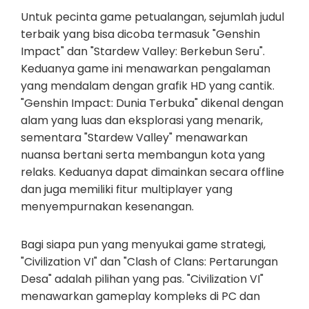
Untuk pecinta game petualangan, sejumlah judul
terbaik yang bisa dicoba termasuk "Genshin
Impact" dan "Stardew Valley: Berkebun Seru".
Keduanya game ini menawarkan pengalaman
yang mendalam dengan grafik HD yang cantik.
"Genshin Impact: Dunia Terbuka" dikenal dengan
alam yang luas dan eksplorasi yang menarik,
sementara "Stardew Valley" menawarkan
nuansa bertani serta membangun kota yang
relaks. Keduanya dapat dimainkan secara offline
dan juga memiliki fitur multiplayer yang
menyempurnakan kesenangan.
Bagi siapa pun yang menyukai game strategi,
"Civilization VI" dan "Clash of Clans: Pertarungan
Desa" adalah pilihan yang pas. "Civilization VI"
menawarkan gameplay kompleks di PC dan