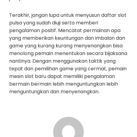
Terakhir, jangan lupa untuk menyusun daftar slot
pulsa yang sudah diuji serta memberi
pengalaman positif. Mencatat permainan apa
yang memberikan keuntungan dan imbalan dan
game yang kurang kurang menyenangkan bisa
menolong pemain menentukan secara bijaksana
nantinya. Dengan menggunakan taktik yang
tepat dan pemilihan game yang cermat, pemain
mesin slot baru dapat memiliki pengalaman
bermain bermain lebih menguntungkan lebih
menguntungkan dan menyenangkan.