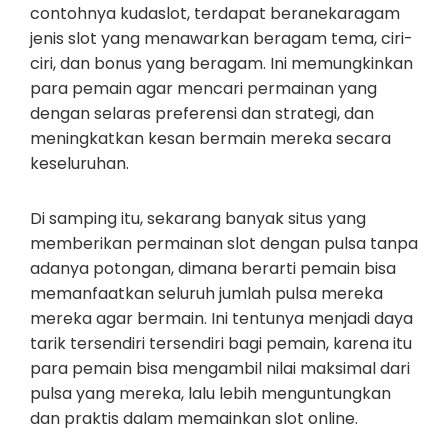
contohnya kudaslot, terdapat beranekaragam
jenis slot yang menawarkan beragam tema, ciri-
ciri, dan bonus yang beragam. Ini memungkinkan
para pemain agar mencari permainan yang
dengan selaras preferensi dan strategi, dan
meningkatkan kesan bermain mereka secara
keseluruhan.
Di samping itu, sekarang banyak situs yang
memberikan permainan slot dengan pulsa tanpa
adanya potongan, dimana berarti pemain bisa
memanfaatkan seluruh jumlah pulsa mereka
mereka agar bermain. Ini tentunya menjadi daya
tarik tersendiri tersendiri bagi pemain, karena itu
para pemain bisa mengambil nilai maksimal dari
pulsa yang mereka, lalu lebih menguntungkan
dan praktis dalam memainkan slot online.