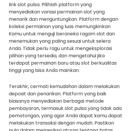
link slot pulsa. Pilihlah platform yang
menyediakan variasi permainan slot yang
menarik dan menguntungkan. Platform dengan
koleksi permainan yang luas memungkinkan
Kamu untuk menguji beraneka ragam slot dan
menemukan yang paling sesuai untuk selera
Anda. Tidak perlu ragu untuk mengeksplorasi
pilihan yang tersedia, dan mengetahui jika
terdapat permainan baru atau slot berkualitas
tinggi yang bisa Anda mainkan.
Terakhir, cermati kemudahan dalam melakukan
deposit dan penarikan. Platform yang baik
biasanya menyediakan berbagai metode
pembayaran, termasuk slot pulsa yang tidak ada
pemotongan, yang agar Anda dapat kamu dapat
melakukan transaksi dengan mudah. Pastikan
pula dalam memeriksa aturan tentang batas