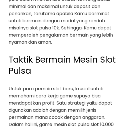
minimal dan maksimal untuk deposit dan
penarikan, terutama apabila Kamu berminat
untuk bermain dengan modal yang rendah
misalnya slot pulsa 10k. Sehingga, Kamu dapat
memperoleh pengalaman bermain yang lebih
nyaman dan aman.
Taktik Bermain Mesin Slot
Pulsa
Untuk para pemain slot baru, krusial untuk
memahami cara kerja game supaya bisa
mendapatkan profit. Satu strategi yaitu dapat
digunakan adalah dengan memilih jenis
permainan mana cocok dengan anggaran.
Dalam hal ini, game mesin slot pulsa slot 10.000