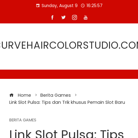
Skip
Sunday, August 9
16:25:58
to
content
URVEHAIRCOLORSTUDIO.C
Home
Berita Games
Link Slot Pulsa: Tips dan Trik khusus Pemain Slot Baru
BERITA GAMES
Link Slot Pulsa: Tips