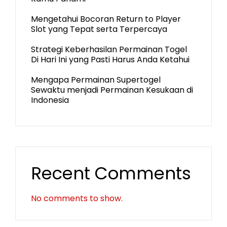
Mengetahui Bocoran Return to Player
Slot yang Tepat serta Terpercaya
Strategi Keberhasilan Permainan Togel
Di Hari Ini yang Pasti Harus Anda Ketahui
Mengapa Permainan Supertogel
Sewaktu menjadi Permainan Kesukaan di
Indonesia
Recent Comments
No comments to show.