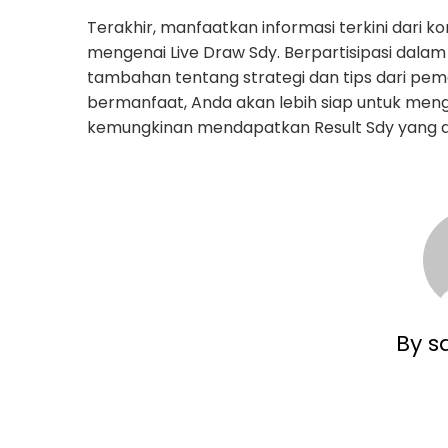
Terakhir, manfaatkan informasi terkini dar
mengenai Live Draw Sdy. Berpartisipasi dala
tambahan tentang strategi dan tips dari pema
bermanfaat, Anda akan lebih siap untuk meng
kemungkinan mendapatkan Result Sdy yang di
By s