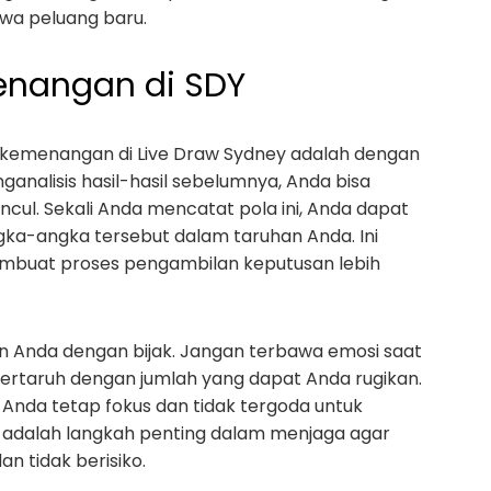
bawa peluang baru.
enangan di SDY
 kemenangan di Live Draw Sydney adalah dengan
nalisis hasil-hasil sebelumnya, Anda bisa
ul. Sekali Anda mencatat pola ini, Anda dapat
-angka tersebut dalam taruhan Anda. Ini
mbuat proses pengambilan keputusan lebih
n Anda dengan bijak. Jangan terbawa emosi saat
bertaruh dengan jumlah yang dapat Anda rugikan.
 Anda tetap fokus dan tidak tergoda untuk
i adalah langkah penting dalam menjaga agar
 tidak berisiko.