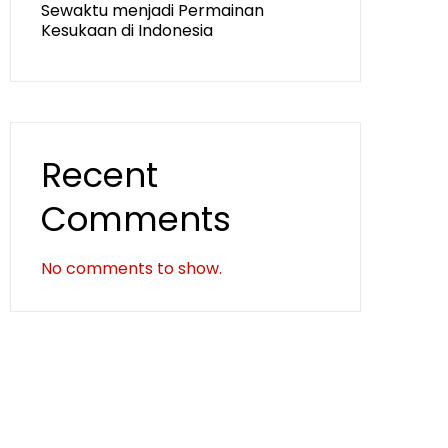
Sewaktu menjadi Permainan
Kesukaan di Indonesia
Recent
Comments
No comments to show.