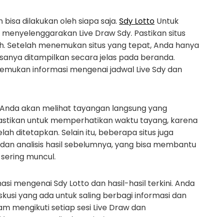
bisa dilakukan oleh siapa saja.
Sdy Lotto
Untuk
 menyelenggarakan Live Draw Sdy. Pastikan situs
sah. Setelah menemukan situs yang tepat, Anda hanya
anya ditampilkan secara jelas pada beranda.
mukan informasi mengenai jadwal Live Sdy dan
 Anda akan melihat tayangan langsung yang
Pastikan untuk memperhatikan waktu tayang, karena
lah ditetapkan. Selain itu, beberapa situs juga
 dan analisis hasil sebelumnya, yang bisa membantu
sering muncul.
si mengenai Sdy Lotto dan hasil-hasil terkini. Anda
kusi yang ada untuk saling berbagi informasi dan
lam mengikuti setiap sesi Live Draw dan