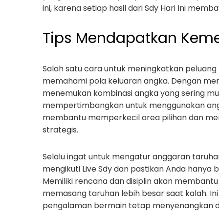
ini, karena setiap hasil dari Sdy Hari Ini mem
Tips Mendapatkan Kem
Salah satu cara untuk meningkatkan peluang
memahami pola keluaran angka. Dengan menga
menemukan kombinasi angka yang sering munc
mempertimbangkan untuk menggunakan angka
membantu memperkecil area pilihan dan me
strategis.
Selalu ingat untuk mengatur anggaran taruha
mengikuti Live Sdy dan pastikan Anda hanya 
Memiliki rencana dan disiplin akan membantu
memasang taruhan lebih besar saat kalah. In
pengalaman bermain tetap menyenangkan dan