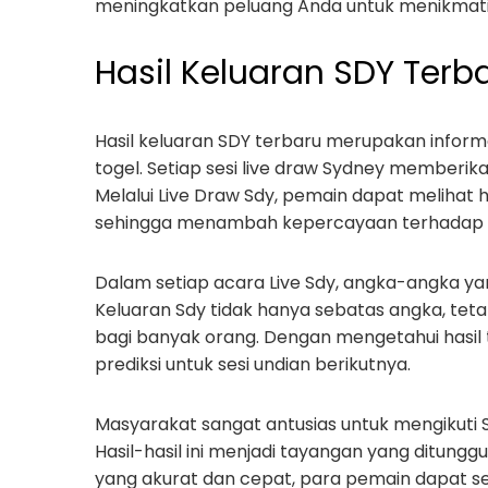
meningkatkan peluang Anda untuk menikmati 
Hasil Keluaran SDY Terb
Hasil keluaran SDY terbaru merupakan inform
togel. Setiap sesi live draw Sydney memberika
Melalui Live Draw Sdy, pemain dapat melihat 
sehingga menambah kepercayaan terhadap s
Dalam setiap acara Live Sdy, angka-angka ya
Keluaran Sdy tidak hanya sebatas angka, teta
bagi banyak orang. Dengan mengetahui hasil t
prediksi untuk sesi undian berikutnya.
Masyarakat sangat antusias untuk mengikuti S
Hasil-hasil ini menjadi tayangan yang ditungg
yang akurat dan cepat, para pemain dapat 