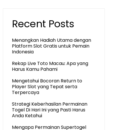
Recent Posts
Menangkan Hadiah Utama dengan
Platform Slot Gratis untuk Pemain
Indonesia
Rekap Live Toto Macau: Apa yang
Harus Kamu Pahami
Mengetahui Bocoran Return to
Player Slot yang Tepat serta
Terpercaya
Strategi Keberhasilan Permainan
Togel Di Hari Ini yang Pasti Harus
Anda Ketahui
Mengapa Permainan Supertogel