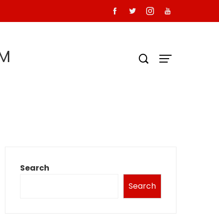
OM
Search
Search