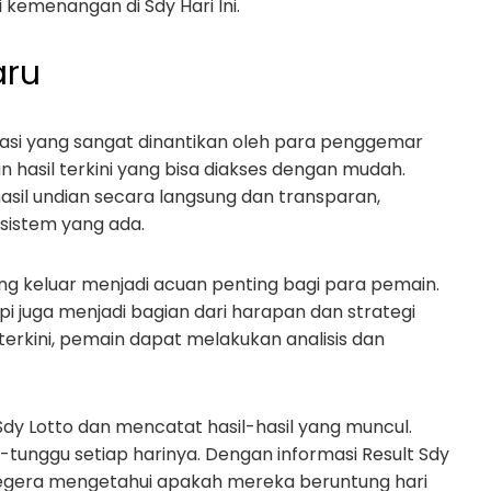
kemenangan di Sdy Hari Ini.
aru
asi yang sangat dinantikan oleh para penggemar
n hasil terkini yang bisa diakses dengan mudah.
hasil undian secara langsung dan transparan,
istem yang ada.
ng keluar menjadi acuan penting bagi para pemain.
pi juga menjadi bagian dari harapan dan strategi
erkini, pemain dapat melakukan analisis dan
dy Lotto dan mencatat hasil-hasil yang muncul.
u-tunggu setiap harinya. Dengan informasi Result Sdy
segera mengetahui apakah mereka beruntung hari