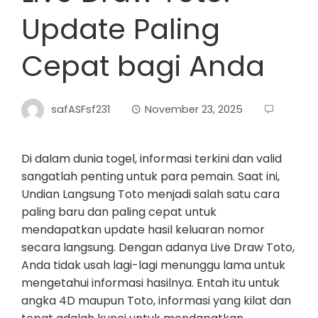
Update Paling
Cepat bagi Anda
safASFsf231
November 23, 2025
Di dalam dunia togel, informasi terkini dan valid
sangatlah penting untuk para pemain. Saat ini,
Undian Langsung Toto menjadi salah satu cara
paling baru dan paling cepat untuk
mendapatkan update hasil keluaran nomor
secara langsung. Dengan adanya Live Draw Toto,
Anda tidak usah lagi-lagi menunggu lama untuk
mengetahui informasi hasilnya. Entah itu untuk
angka 4D maupun Toto, informasi yang kilat dan