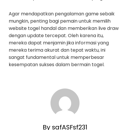
Agar mendapatkan pengalaman game sebaik
mungkin, penting bagi pemain untuk memilih
website togel handal dan memberikan live draw
dengan update tercepat. Oleh karena itu,
mereka dapat menjamin jika informasi yang
mereka terima akurat dan tepat waktu, ini
sangat fundamental untuk memperbesar
kesempatan sukses dalam bermain togel.
By safASFsf231