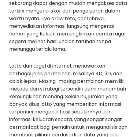
sekarang dapat dengan mudah mengakses data
terkini mengenai skor dan pengeluaran dalam
waktu nyata. Live draw toto, contohnya,
menyediakan informasi langsung mengenai
nomor yang keluar, memungkinkan pemain agar
segera melihat hasil undian taruhan tanpa
menunggu terlalu lama.
Lotto dan togel di internet menawarkan
berbagai jenis permainan, misalnya 4D, 3D, dan
colok lepas. Masing-masing permainan memiliki
metode dan strategi tersendiri demi menambah
kemungkinan menang. Selain itu, jumlah yang
banyak situs lotto yang memberikan informasi
terperinci mengenai hasil sebelumnya dan
informasi keluaran secara, yang sangat sangat
bermanfaat bagi pemain untuk menganalisis dan
membuat pilihan berdasarkan data yang ada.