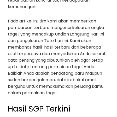
tepat adalah kunci untuk mendapatkan
kemenangan.
Pada artikel ini, tim kami akan memberikan
pembaruan terbaru mengenai keluaran angka
togel, yang mencakup Undian Langsung Hari Ini
dan pengeluaran Toto hari ini. Kami akan
membahas hasil-hasil terbaru dari beberapa
asal terpercaya dan menyediakan Anda seluruh
data penting yang dibutuhkan oleh agar tetap
up to date tentang permainan togel Anda.
Baiklah Anda adalah pendatang baru maupun
sudah berpengalaman, data ini bakal amat
berguna untuk memaksimalkan peluang kamu
dalam permainan togel.
Hasil SGP Terkini