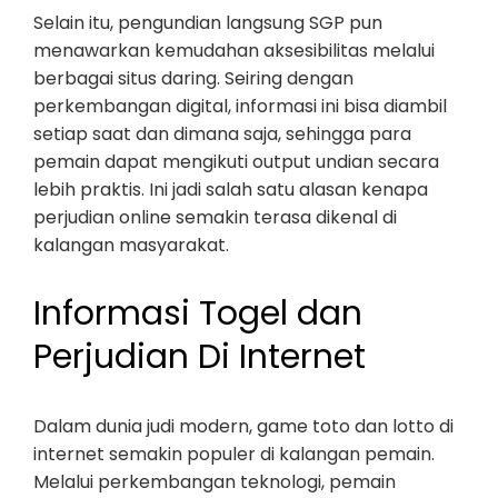
Selain itu, pengundian langsung SGP pun
menawarkan kemudahan aksesibilitas melalui
berbagai situs daring. Seiring dengan
perkembangan digital, informasi ini bisa diambil
setiap saat dan dimana saja, sehingga para
pemain dapat mengikuti output undian secara
lebih praktis. Ini jadi salah satu alasan kenapa
perjudian online semakin terasa dikenal di
kalangan masyarakat.
Informasi Togel dan
Perjudian Di Internet
Dalam dunia judi modern, game toto dan lotto di
internet semakin populer di kalangan pemain.
Melalui perkembangan teknologi, pemain