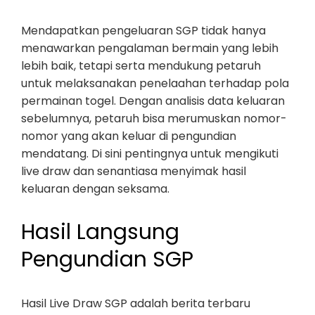
Mendapatkan pengeluaran SGP tidak hanya
menawarkan pengalaman bermain yang lebih
lebih baik, tetapi serta mendukung petaruh
untuk melaksanakan penelaahan terhadap pola
permainan togel. Dengan analisis data keluaran
sebelumnya, petaruh bisa merumuskan nomor-
nomor yang akan keluar di pengundian
mendatang. Di sini pentingnya untuk mengikuti
live draw dan senantiasa menyimak hasil
keluaran dengan seksama.
Hasil Langsung
Pengundian SGP
Hasil Live Draw SGP adalah berita terbaru