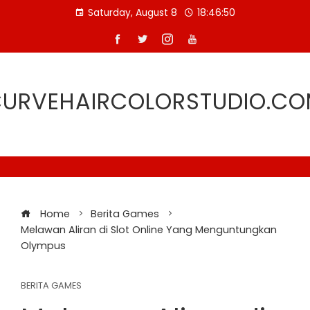
Skip
Saturday, August 8
18:46:51
to
content
URVEHAIRCOLORSTUDIO.C
Home
Berita Games
Melawan Aliran di Slot Online Yang Menguntungkan
Olympus
BERITA GAMES