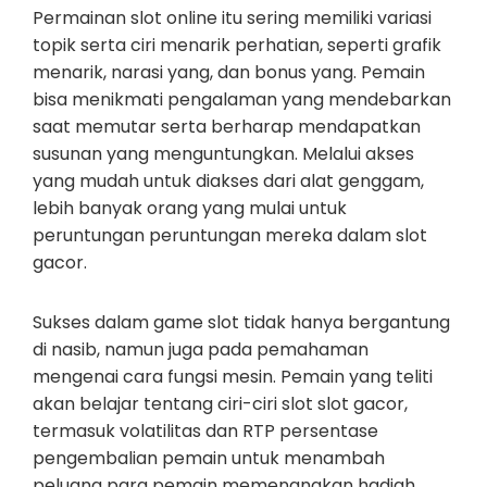
Permainan slot online itu sering memiliki variasi
topik serta ciri menarik perhatian, seperti grafik
menarik, narasi yang, dan bonus yang. Pemain
bisa menikmati pengalaman yang mendebarkan
saat memutar serta berharap mendapatkan
susunan yang menguntungkan. Melalui akses
yang mudah untuk diakses dari alat genggam,
lebih banyak orang yang mulai untuk
peruntungan peruntungan mereka dalam slot
gacor.
Sukses dalam game slot tidak hanya bergantung
di nasib, namun juga pada pemahaman
mengenai cara fungsi mesin. Pemain yang teliti
akan belajar tentang ciri-ciri slot slot gacor,
termasuk volatilitas dan RTP persentase
pengembalian pemain untuk menambah
peluang para pemain memenangkan hadiah.