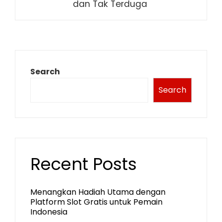
dan Tak Terduga
Search
Search
Recent Posts
Menangkan Hadiah Utama dengan
Platform Slot Gratis untuk Pemain
Indonesia