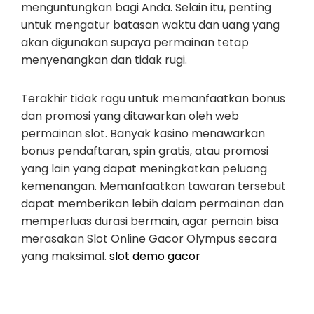
menguntungkan bagi Anda. Selain itu, penting
untuk mengatur batasan waktu dan uang yang
akan digunakan supaya permainan tetap
menyenangkan dan tidak rugi.
Terakhir tidak ragu untuk memanfaatkan bonus
dan promosi yang ditawarkan oleh web
permainan slot. Banyak kasino menawarkan
bonus pendaftaran, spin gratis, atau promosi
yang lain yang dapat meningkatkan peluang
kemenangan. Memanfaatkan tawaran tersebut
dapat memberikan lebih dalam permainan dan
memperluas durasi bermain, agar pemain bisa
merasakan Slot Online Gacor Olympus secara
yang maksimal.
slot demo gacor