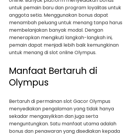
online. Banyak platform menyediakan bonus
untuk pemain baru dan program loyalitas untuk
anggota setia. Menggunakan bonus dapat
menambah peluang untuk menang tanpa harus
membelanjakan banyak modal. Dengan
menerapkan mengikuti langkah-langkah ini,
pemain dapat menjadi lebih baik kemungkinan
untuk menang di slot online Olympus.
Manfaat Bertaruh di
Olympus
Bertaruh di permainan slot Gacor Olympus
menyediakan pengalaman yang tidak hanya
sekadar mengasyikkan dan juga serta
menguntungkan. Satu manfaat utama adalah
bonus dan penawaran yang disediakan kepada