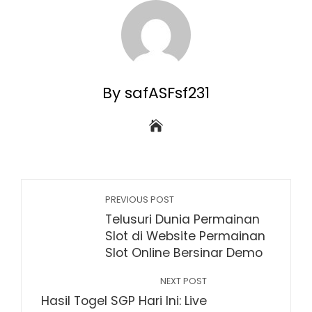
By safASFsf231
PREVIOUS POST
Telusuri Dunia Permainan
Slot di Website Permainan
Slot Online Bersinar Demo
NEXT POST
Hasil Togel SGP Hari Ini: Live