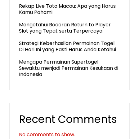
Rekap Live Toto Macau: Apa yang Harus
Kamu Pahami
Mengetahui Bocoran Return to Player
Slot yang Tepat serta Terpercaya
Strategi Keberhasilan Permainan Togel
Di Hari Ini yang Pasti Harus Anda Ketahui
Mengapa Permainan Supertogel
Sewaktu menjadi Permainan Kesukaan di
Indonesia
Recent Comments
No comments to show.