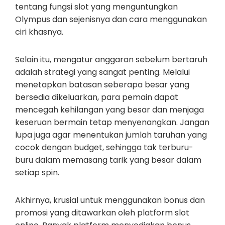
tentang fungsi slot yang menguntungkan
Olympus dan sejenisnya dan cara menggunakan
ciri khasnya.
Selain itu, mengatur anggaran sebelum bertaruh
adalah strategi yang sangat penting. Melalui
menetapkan batasan seberapa besar yang
bersedia dikeluarkan, para pemain dapat
mencegah kehilangan yang besar dan menjaga
keseruan bermain tetap menyenangkan. Jangan
lupa juga agar menentukan jumlah taruhan yang
cocok dengan budget, sehingga tak terburu-
buru dalam memasang tarik yang besar dalam
setiap spin.
Akhirnya, krusial untuk menggunakan bonus dan
promosi yang ditawarkan oleh platform slot