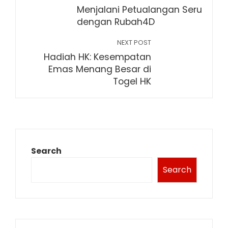
Menjalani Petualangan Seru
dengan Rubah4D
NEXT POST
Hadiah HK: Kesempatan
Emas Menang Besar di
Togel HK
Search
Search