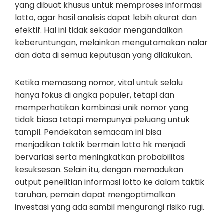
yang dibuat khusus untuk memproses informasi
lotto, agar hasil analisis dapat lebih akurat dan
efektif. Hal ini tidak sekadar mengandalkan
keberuntungan, melainkan mengutamakan nalar
dan data di semua keputusan yang dilakukan.
Ketika memasang nomor, vital untuk selalu
hanya fokus di angka populer, tetapi dan
memperhatikan kombinasi unik nomor yang
tidak biasa tetapi mempunyai peluang untuk
tampil. Pendekatan semacam ini bisa
menjadikan taktik bermain lotto hk menjadi
bervariasi serta meningkatkan probabilitas
kesuksesan. Selain itu, dengan memadukan
output penelitian informasi lotto ke dalam taktik
taruhan, pemain dapat mengoptimalkan
investasi yang ada sambil mengurangi risiko rugi.