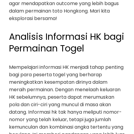
agar mendapatkan outcome yang lebih bagus
dalam permainan toto Hongkong. Mari kita
eksplorasi bersama!
Analisis Informasi HK bagi
Permainan Togel
Mempelajari informasi HK menjadi tahap penting
bagi para peserta togel yang berharap
meningkatkan kesempatan dirinya dalam
meraih permainan. Dengan menelaah keluaran
HK sebelumnya, peserta dapat merumuskan
pola dan ciri-ciri yang muncul di masa akan
datang. Informasi hk tak hanya meliputi nomor-
nomor yang telah keluar, tetapi juga jumlah
kemunculan dan kombinasi angka tertentu yang