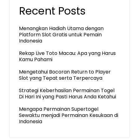
Recent Posts
Menangkan Hadiah Utama dengan
Platform Slot Gratis untuk Pemain
Indonesia
Rekap Live Toto Macau: Apa yang Harus
Kamu Pahami
Mengetahui Bocoran Return to Player
Slot yang Tepat serta Terpercaya
Strategi Keberhasilan Permainan Togel
Di Hari Ini yang Pasti Harus Anda Ketahui
Mengapa Permainan Supertogel
Sewaktu menjadi Permainan Kesukaan di
Indonesia