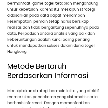
bermanfaat, game togel tetaplah mengandung
unsur kebetulan. Karena itu, meskipun strategi
didasarkan pada data dapat menambah
kesempatan, pemain tetap harus bersikap
realistis dan tidak bergantung sepenuhnya pada
data. Perpaduan antara analisis yang baik dan
keberuntungan adalah kunci paling penting
untuk mendapatkan sukses dalam dunia togel
Hongkong.
Metode Bertaruh
Berdasarkan Informasi
Menciptakan strategi bermain lotto yang efektif
memerlukan pendekatan yang sistematis serta
berbasis informasi. Dengan memanfaatkan