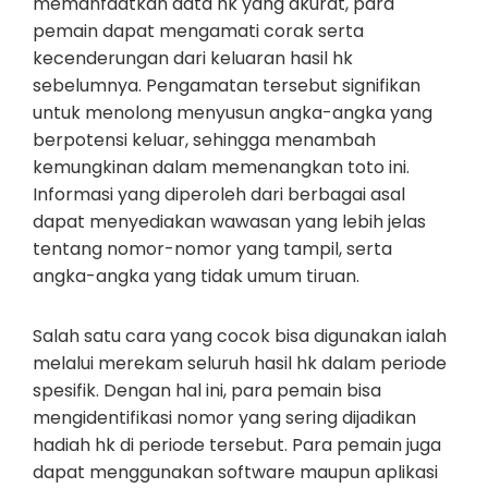
memanfaatkan data hk yang akurat, para
pemain dapat mengamati corak serta
kecenderungan dari keluaran hasil hk
sebelumnya. Pengamatan tersebut signifikan
untuk menolong menyusun angka-angka yang
berpotensi keluar, sehingga menambah
kemungkinan dalam memenangkan toto ini.
Informasi yang diperoleh dari berbagai asal
dapat menyediakan wawasan yang lebih jelas
tentang nomor-nomor yang tampil, serta
angka-angka yang tidak umum tiruan.
Salah satu cara yang cocok bisa digunakan ialah
melalui merekam seluruh hasil hk dalam periode
spesifik. Dengan hal ini, para pemain bisa
mengidentifikasi nomor yang sering dijadikan
hadiah hk di periode tersebut. Para pemain juga
dapat menggunakan software maupun aplikasi