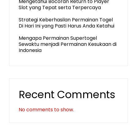
Mengetahui Bocoran Return to Player
Slot yang Tepat serta Terpercaya
Strategi Keberhasilan Permainan Togel
Di Hari Ini yang Pasti Harus Anda Ketahui
Mengapa Permainan Supertogel
Sewaktu menjadi Permainan Kesukaan di
Indonesia
Recent Comments
No comments to show.