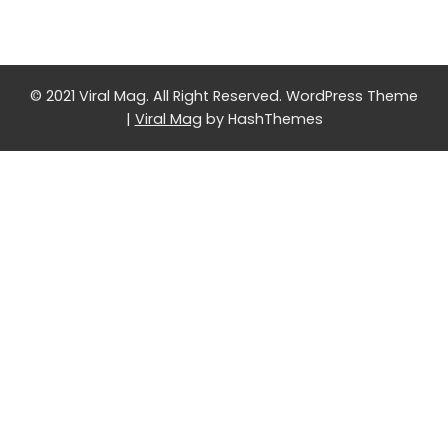
© 2021 Viral Mag. All Right Reserved.
WordPress Theme
|
Viral Mag
by HashThemes