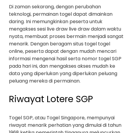
Di zaman sekarang, dengan perubahan
teknologi, permainan togel dapat dimainkan
daring. Ini memungkinkan peserta untuk
mengakses sesi live draw live draw dalam waktu
nyata, membuat proses bermain menjadi sangat
menarik. Dengan beragam situs togel togel
online, peserta dapat dengan mudah mencari
informasi mengenai hasil serta nomor togel SGP
pada hari ini, dan mengakses akses mudah ke
data yang diperlukan yang diperlukan peluang
peluang mereka di permainan.
Riwayat Lotere SGP
Togel SGP, atau Togel Singapore, mempunyai
riwayat menarik perhatian yang dimulai di tahun
1968 ketika pemerintah Singapura meluncurkan