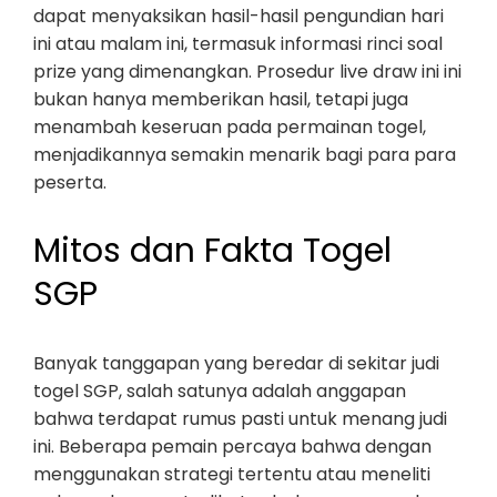
dapat menyaksikan hasil-hasil pengundian hari
ini atau malam ini, termasuk informasi rinci soal
prize yang dimenangkan. Prosedur live draw ini ini
bukan hanya memberikan hasil, tetapi juga
menambah keseruan pada permainan togel,
menjadikannya semakin menarik bagi para para
peserta.
Mitos dan Fakta Togel
SGP
Banyak tanggapan yang beredar di sekitar judi
togel SGP, salah satunya adalah anggapan
bahwa terdapat rumus pasti untuk menang judi
ini. Beberapa pemain percaya bahwa dengan
menggunakan strategi tertentu atau meneliti