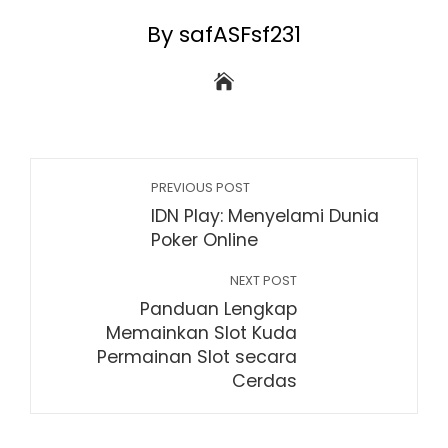
By safASFsf231
PREVIOUS POST
IDN Play: Menyelami Dunia
Poker Online
NEXT POST
Panduan Lengkap
Memainkan Slot Kuda
Permainan Slot secara
Cerdas