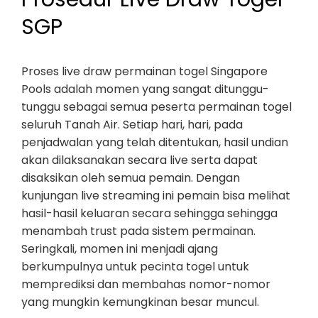
SGP
Proses live draw permainan togel Singapore
Pools adalah momen yang sangat ditunggu-
tunggu sebagai semua peserta permainan togel
seluruh Tanah Air. Setiap hari, hari, pada
penjadwalan yang telah ditentukan, hasil undian
akan dilaksanakan secara live serta dapat
disaksikan oleh semua pemain. Dengan
kunjungan live streaming ini pemain bisa melihat
hasil-hasil keluaran secara sehingga sehingga
menambah trust pada sistem permainan.
Seringkali, momen ini menjadi ajang
berkumpulnya untuk pecinta togel untuk
memprediksi dan membahas nomor-nomor
yang mungkin kemungkinan besar muncul.