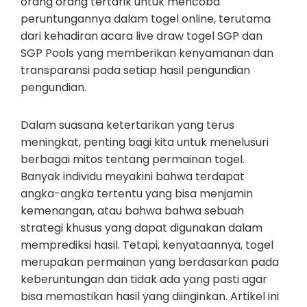
orang orang tertarik untuk mencoba
peruntungannya dalam togel online, terutama
dari kehadiran acara live draw togel SGP dan
SGP Pools yang memberikan kenyamanan dan
transparansi pada setiap hasil pengundian
pengundian.
Dalam suasana ketertarikan yang terus
meningkat, penting bagi kita untuk menelusuri
berbagai mitos tentang permainan togel.
Banyak individu meyakini bahwa terdapat
angka-angka tertentu yang bisa menjamin
kemenangan, atau bahwa bahwa sebuah
strategi khusus yang dapat digunakan dalam
memprediksi hasil. Tetapi, kenyataannya, togel
merupakan permainan yang berdasarkan pada
keberuntungan dan tidak ada yang pasti agar
bisa memastikan hasil yang diinginkan. Artikel ini