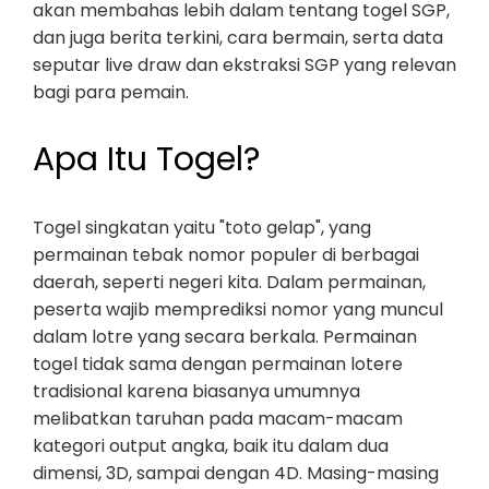
akan membahas lebih dalam tentang togel SGP,
dan juga berita terkini, cara bermain, serta data
seputar live draw dan ekstraksi SGP yang relevan
bagi para pemain.
Apa Itu Togel?
Togel singkatan yaitu "toto gelap", yang
permainan tebak nomor populer di berbagai
daerah, seperti negeri kita. Dalam permainan,
peserta wajib memprediksi nomor yang muncul
dalam lotre yang secara berkala. Permainan
togel tidak sama dengan permainan lotere
tradisional karena biasanya umumnya
melibatkan taruhan pada macam-macam
kategori output angka, baik itu dalam dua
dimensi, 3D, sampai dengan 4D. Masing-masing