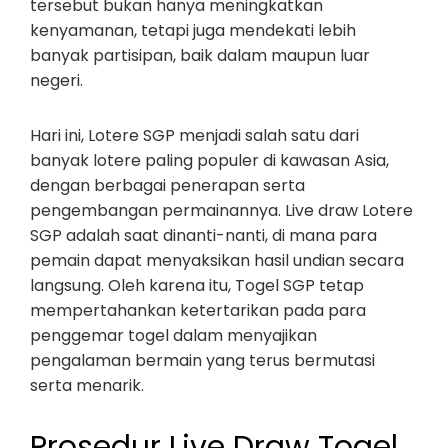
tersebut bukan hanya meningkatkan
kenyamanan, tetapi juga mendekati lebih
banyak partisipan, baik dalam maupun luar
negeri.
Hari ini, Lotere SGP menjadi salah satu dari
banyak lotere paling populer di kawasan Asia,
dengan berbagai penerapan serta
pengembangan permainannya. Live draw Lotere
SGP adalah saat dinanti-nanti, di mana para
pemain dapat menyaksikan hasil undian secara
langsung. Oleh karena itu, Togel SGP tetap
mempertahankan ketertarikan pada para
penggemar togel dalam menyajikan
pengalaman bermain yang terus bermutasi
serta menarik.
Prosedur Live Draw Togel