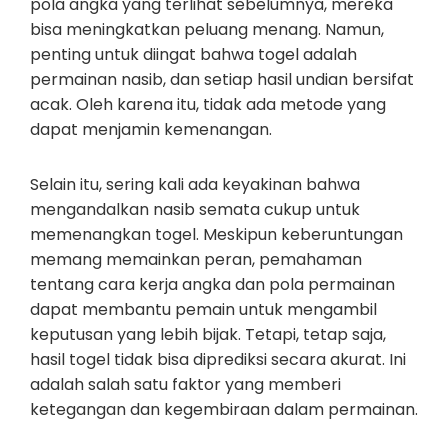
pola angka yang terlihat sebelumnya, mereka
bisa meningkatkan peluang menang. Namun,
penting untuk diingat bahwa togel adalah
permainan nasib, dan setiap hasil undian bersifat
acak. Oleh karena itu, tidak ada metode yang
dapat menjamin kemenangan.
Selain itu, sering kali ada keyakinan bahwa
mengandalkan nasib semata cukup untuk
memenangkan togel. Meskipun keberuntungan
memang memainkan peran, pemahaman
tentang cara kerja angka dan pola permainan
dapat membantu pemain untuk mengambil
keputusan yang lebih bijak. Tetapi, tetap saja,
hasil togel tidak bisa diprediksi secara akurat. Ini
adalah salah satu faktor yang memberi
ketegangan dan kegembiraan dalam permainan.