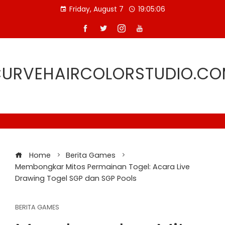
Skip
Friday, August 7
19:05:07
to
content
URVEHAIRCOLORSTUDIO.C
Home
Berita Games
Membongkar Mitos Permainan Togel: Acara Live
Drawing Togel SGP dan SGP Pools
BERITA GAMES