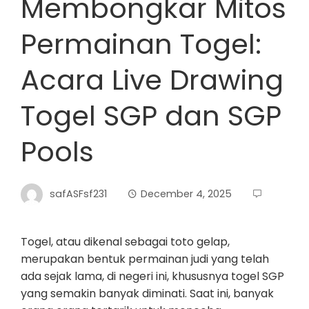
Membongkar Mitos
Permainan Togel:
Acara Live Drawing
Togel SGP dan SGP
Pools
safASFsf231
December 4, 2025
Togel, atau dikenal sebagai toto gelap,
merupakan bentuk permainan judi yang telah
ada sejak lama, di negeri ini, khususnya togel SGP
yang semakin banyak diminati. Saat ini, banyak