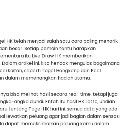
el HK telah menjadi salah satu cara paling menarik
n besar. Setiap pemain tentu harapkan
 sementara itu Live Draw HK memberikan
Dalam artikel ini, kita hendak mengulas bagaimana
erkaitan, seperti Togel Hongkong dan Pool
ian dalam memenangkan hadiah utama.
ya bisa melihat hasil secara real-time, tetapi juga
ka-angka diundi. Entah itu hasil HK Lotto, undian
aru tentang Togel HK hari ini, semua data yang ada
 lewatkan peluang agar jadi bagian dalam sensasi
Anda dapat memaksimalkan peluang kamu dalam