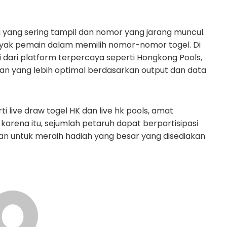
a yang sering tampil dan nomor yang jarang muncul.
anyak pemain dalam memilih nomor-nomor togel. Di
dari platform terpercaya seperti Hongkong Pools,
n yang lebih optimal berdasarkan output dan data
erti live draw togel HK dan live hk pools, amat
arena itu, sejumlah petaruh dapat berpartisipasi
n untuk meraih hadiah yang besar yang disediakan