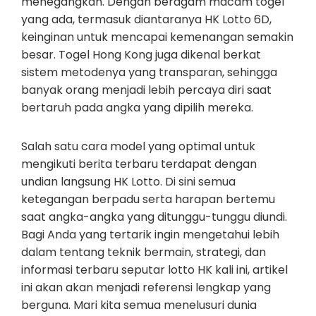
menegangkan. Dengan beragam macam togel
yang ada, termasuk diantaranya HK Lotto 6D,
keinginan untuk mencapai kemenangan semakin
besar. Togel Hong Kong juga dikenal berkat
sistem metodenya yang transparan, sehingga
banyak orang menjadi lebih percaya diri saat
bertaruh pada angka yang dipilih mereka.
Salah satu cara model yang optimal untuk
mengikuti berita terbaru terdapat dengan
undian langsung HK Lotto. Di sini semua
ketegangan berpadu serta harapan bertemu
saat angka-angka yang ditunggu-tunggu diundi.
Bagi Anda yang tertarik ingin mengetahui lebih
dalam tentang teknik bermain, strategi, dan
informasi terbaru seputar lotto HK kali ini, artikel
ini akan akan menjadi referensi lengkap yang
berguna. Mari kita semua menelusuri dunia