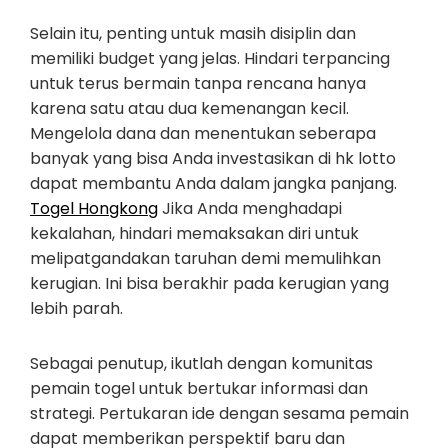
Selain itu, penting untuk masih disiplin dan
memiliki budget yang jelas. Hindari terpancing
untuk terus bermain tanpa rencana hanya
karena satu atau dua kemenangan kecil.
Mengelola dana dan menentukan seberapa
banyak yang bisa Anda investasikan di hk lotto
dapat membantu Anda dalam jangka panjang.
Togel Hongkong
Jika Anda menghadapi
kekalahan, hindari memaksakan diri untuk
melipatgandakan taruhan demi memulihkan
kerugian. Ini bisa berakhir pada kerugian yang
lebih parah.
Sebagai penutup, ikutlah dengan komunitas
pemain togel untuk bertukar informasi dan
strategi. Pertukaran ide dengan sesama pemain
dapat memberikan perspektif baru dan