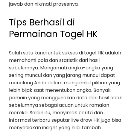
jawab dan nikmati prosesnya.
Tips Berhasil di
Permainan Togel HK
Salah satu kunci untuk sukses di togel HK adalah
memahami pola dan statistik dari hasil
sebelumnya. Mengamati angka-angka yang
sering muncul dan yang jarang muncul dapat
menolong Anda dalam mengambil pilihan yang
lebih bijak saat menentukan angka. Banyak
pemain yang menggunakan data dari hasil acak
sebelumnya sebagai acuan untuk ramalan
mereka. Selain itu, menyimak berita dan
informasi terbaru seputar live draw HK juga bisa
menyediakan insight yang nilai tambah.