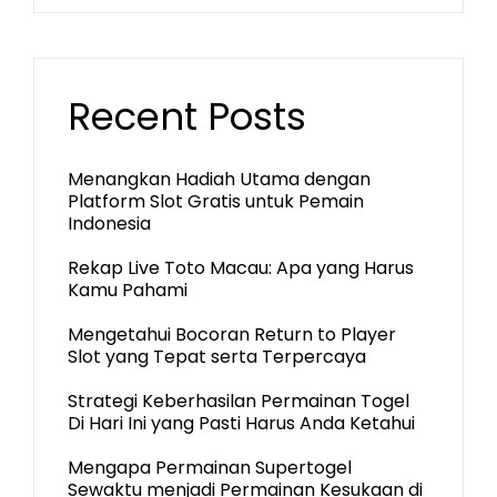
Recent Posts
Menangkan Hadiah Utama dengan
Platform Slot Gratis untuk Pemain
Indonesia
Rekap Live Toto Macau: Apa yang Harus
Kamu Pahami
Mengetahui Bocoran Return to Player
Slot yang Tepat serta Terpercaya
Strategi Keberhasilan Permainan Togel
Di Hari Ini yang Pasti Harus Anda Ketahui
Mengapa Permainan Supertogel
Sewaktu menjadi Permainan Kesukaan di