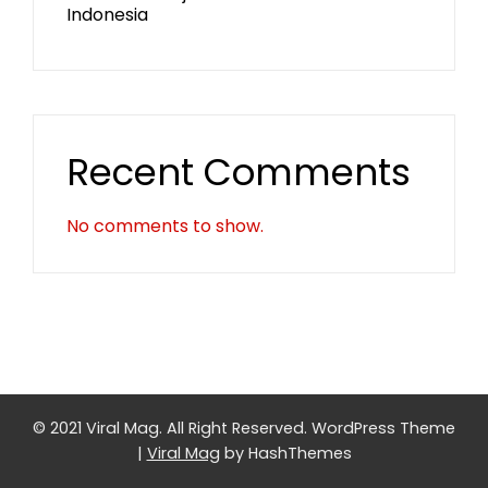
Indonesia
Recent Comments
No comments to show.
© 2021 Viral Mag. All Right Reserved.
WordPress Theme
|
Viral Mag
by HashThemes