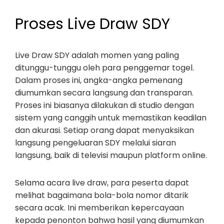
Proses Live Draw SDY
Live Draw SDY adalah momen yang paling
ditunggu-tunggu oleh para penggemar togel.
Dalam proses ini, angka-angka pemenang
diumumkan secara langsung dan transparan.
Proses ini biasanya dilakukan di studio dengan
sistem yang canggih untuk memastikan keadilan
dan akurasi. Setiap orang dapat menyaksikan
langsung pengeluaran SDY melalui siaran
langsung, baik di televisi maupun platform online.
Selama acara live draw, para peserta dapat
melihat bagaimana bola-bola nomor ditarik
secara acak. Ini memberikan kepercayaan
kepada penonton bahwa hasil yang diumumkan