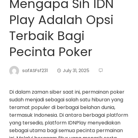
Mengapa Sih IDN
Play Adalah Opsi
Terbaik Bagi
Pecinta Poker
safASFsf231
July 31, 2025
Di dalam zaman siber saat ini, permainan poker
sudah menjadi sebagai salah satu hiburan yang
teramat populer di berbagai belahan dunia,
termasuk Indonesia. Di antara berbagai platform
yang tersedia, platform IDNPlay menyediakan
sebagai utama bagi semua pecinta permainan