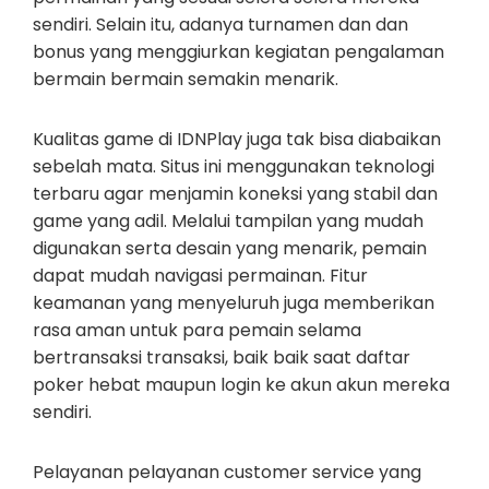
sendiri. Selain itu, adanya turnamen dan dan
bonus yang menggiurkan kegiatan pengalaman
bermain bermain semakin menarik.
Kualitas game di IDNPlay juga tak bisa diabaikan
sebelah mata. Situs ini menggunakan teknologi
terbaru agar menjamin koneksi yang stabil dan
game yang adil. Melalui tampilan yang mudah
digunakan serta desain yang menarik, pemain
dapat mudah navigasi permainan. Fitur
keamanan yang menyeluruh juga memberikan
rasa aman untuk para pemain selama
bertransaksi transaksi, baik baik saat daftar
poker hebat maupun login ke akun akun mereka
sendiri.
Pelayanan pelayanan customer service yang