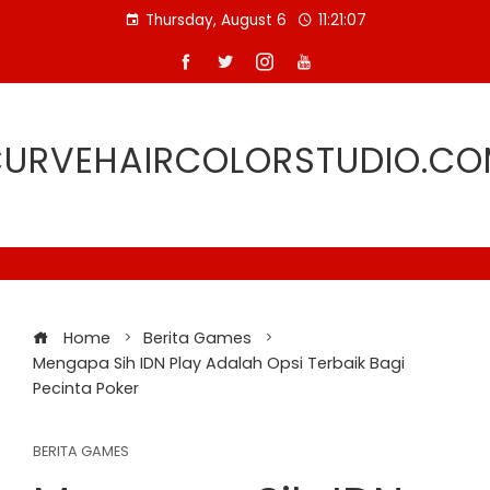
Skip
Thursday, August 6
11:21:07
to
content
URVEHAIRCOLORSTUDIO.C
Home
Berita Games
Mengapa Sih IDN Play Adalah Opsi Terbaik Bagi
Pecinta Poker
BERITA GAMES