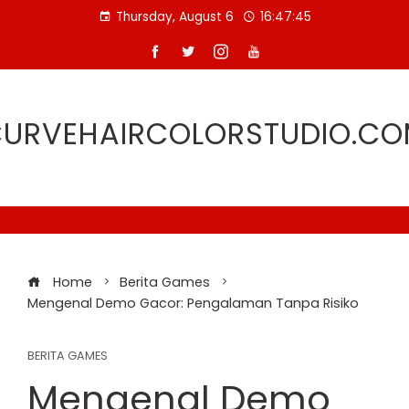
Skip
Thursday, August 6
16:47:45
to
content
URVEHAIRCOLORSTUDIO.C
Home
Berita Games
Mengenal Demo Gacor: Pengalaman Tanpa Risiko
BERITA GAMES
Mengenal Demo