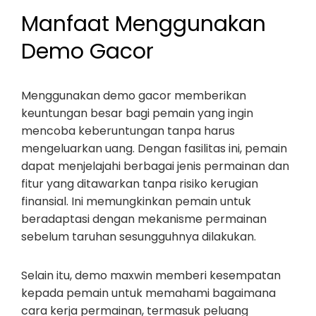
Manfaat Menggunakan
Demo Gacor
Menggunakan demo gacor memberikan
keuntungan besar bagi pemain yang ingin
mencoba keberuntungan tanpa harus
mengeluarkan uang. Dengan fasilitas ini, pemain
dapat menjelajahi berbagai jenis permainan dan
fitur yang ditawarkan tanpa risiko kerugian
finansial. Ini memungkinkan pemain untuk
beradaptasi dengan mekanisme permainan
sebelum taruhan sesungguhnya dilakukan.
Selain itu, demo maxwin memberi kesempatan
kepada pemain untuk memahami bagaimana
cara kerja permainan, termasuk peluang