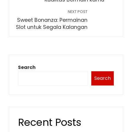
NEXT POST
Sweet Bonanza: Permainan
Slot untuk Segala Kalangan
Search
Search
Recent Posts