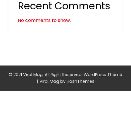
Recent Comments
No comments to show.
© 2021 Viral Mag. All Right Reserved.
WordPress Theme
|
Viral Mag
by HashThemes