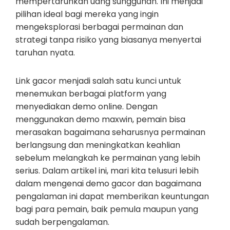
mempertaruhkan uang sungguhan. Ini menjadi
pilihan ideal bagi mereka yang ingin
mengeksplorasi berbagai permainan dan
strategi tanpa risiko yang biasanya menyertai
taruhan nyata.
Link gacor menjadi salah satu kunci untuk
menemukan berbagai platform yang
menyediakan demo online. Dengan
menggunakan demo maxwin, pemain bisa
merasakan bagaimana seharusnya permainan
berlangsung dan meningkatkan keahlian
sebelum melangkah ke permainan yang lebih
serius. Dalam artikel ini, mari kita telusuri lebih
dalam mengenai demo gacor dan bagaimana
pengalaman ini dapat memberikan keuntungan
bagi para pemain, baik pemula maupun yang
sudah berpengalaman.