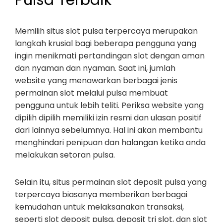
Pulsa Terbaik
Memilih situs slot pulsa terpercaya merupakan
langkah krusial bagi beberapa pengguna yang
ingin menikmati pertandingan slot dengan aman
dan nyaman dan nyaman. Saat ini, jumlah
website yang menawarkan berbagai jenis
permainan slot melalui pulsa membuat
pengguna untuk lebih teliti. Periksa website yang
dipilih dipilih memiliki izin resmi dan ulasan positif
dari lainnya sebelumnya. Hal ini akan membantu
menghindari penipuan dan halangan ketika anda
melakukan setoran pulsa.
Selain itu, situs permainan slot deposit pulsa yang
terpercaya biasanya memberikan berbagai
kemudahan untuk melaksanakan transaksi,
seperti slot deposit pulsa, deposit tri slot, dan slot