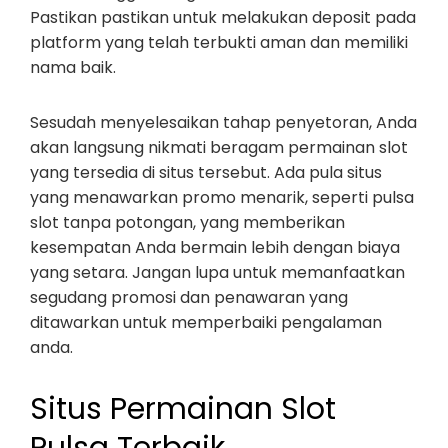
Pastikan pastikan untuk melakukan deposit pada
platform yang telah terbukti aman dan memiliki
nama baik.
Sesudah menyelesaikan tahap penyetoran, Anda
akan langsung nikmati beragam permainan slot
yang tersedia di situs tersebut. Ada pula situs
yang menawarkan promo menarik, seperti pulsa
slot tanpa potongan, yang memberikan
kesempatan Anda bermain lebih dengan biaya
yang setara. Jangan lupa untuk memanfaatkan
segudang promosi dan penawaran yang
ditawarkan untuk memperbaiki pengalaman
anda.
Situs Permainan Slot