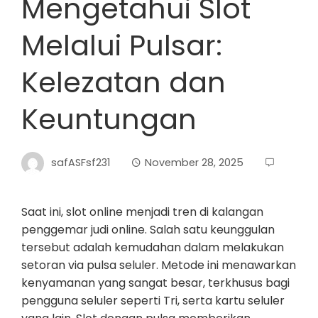
Mengetahui Slot
Melalui Pulsar:
Kelezatan dan
Keuntungan
safASFsf231
November 28, 2025
Saat ini, slot online menjadi tren di kalangan
penggemar judi online. Salah satu keunggulan
tersebut adalah kemudahan dalam melakukan
setoran via pulsa seluler. Metode ini menawarkan
kenyamanan yang sangat besar, terkhusus bagi
pengguna seluler seperti Tri, serta kartu seluler