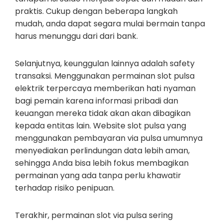
praktis. Cukup dengan beberapa langkah
mudah, anda dapat segara mulai bermain tanpa
harus menunggu dari dari bank.
Selanjutnya, keunggulan lainnya adalah safety
transaksi. Menggunakan permainan slot pulsa
elektrik terpercaya memberikan hati nyaman
bagi pemain karena informasi pribadi dan
keuangan mereka tidak akan akan dibagikan
kepada entitas lain. Website slot pulsa yang
menggunakan pembayaran via pulsa umumnya
menyediakan perlindungan data lebih aman,
sehingga Anda bisa lebih fokus membagikan
permainan yang ada tanpa perlu khawatir
terhadap risiko penipuan.
Terakhir, permainan slot via pulsa sering