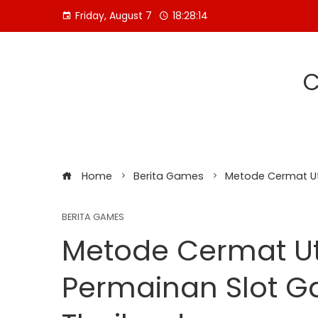
Skip
Friday, August 7
18:28:14
to
content
C
Home
Berita Games
Metode Cermat Uti
BERITA GAMES
Metode Cermat Uti
Permainan Slot G