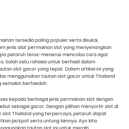
rmainan tersedia paling populer serta disukai,
am jenis alat permainan slot yang menyenangkan
apa petaruh terus-menerus mencoba cara agar
Salah satu rahasia untuk berhasil dalam
tan slot gacor yang tepat. Dalam artikel ini yang
as menggunakan tautan slot gacor untuk Thailand
 semakin berfaedah.
kses kepada berbagai jenis permainan slot dengan
ebut sebagai gacor. Dengan pilihan menyortir slot di
 slot Thailand yang terpercaya, petaruh dapat
 jackpot serta untung lainnya. Ayo kita
ggunakan tautan slot ini untuk meraih