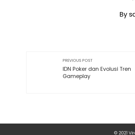
By s
PREVIOUS POST
IDN Poker dan Evolusi Tren
Gameplay
© 2021 Vir