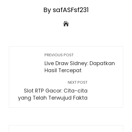
By safASFsf231
PREVIOUS POST
Live Draw Sidney: Dapatkan
Hasil Tercepat
NEXT POST
Slot RTP Gacor: Cita-cita
yang Telah Terwujud Fakta