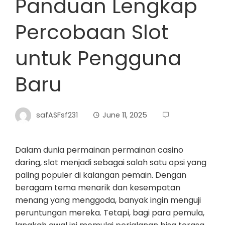
Panduan Lengkap
Percobaan Slot
untuk Pengguna
Baru
safASFsf231
June 11, 2025
Dalam dunia permainan permainan casino
daring, slot menjadi sebagai salah satu opsi yang
paling populer di kalangan pemain. Dengan
beragam tema menarik dan kesempatan
menang yang menggoda, banyak ingin menguji
peruntungan mereka. Tetapi, bagi para pemula,