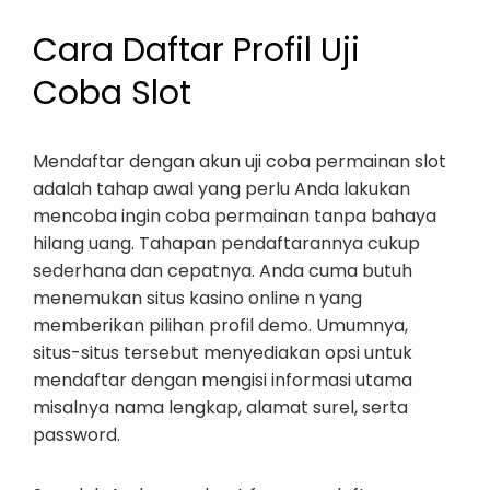
Cara Daftar Profil Uji
Coba Slot
Mendaftar dengan akun uji coba permainan slot
adalah tahap awal yang perlu Anda lakukan
mencoba ingin coba permainan tanpa bahaya
hilang uang. Tahapan pendaftarannya cukup
sederhana dan cepatnya. Anda cuma butuh
menemukan situs kasino online n yang
memberikan pilihan profil demo. Umumnya,
situs-situs tersebut menyediakan opsi untuk
mendaftar dengan mengisi informasi utama
misalnya nama lengkap, alamat surel, serta
password.