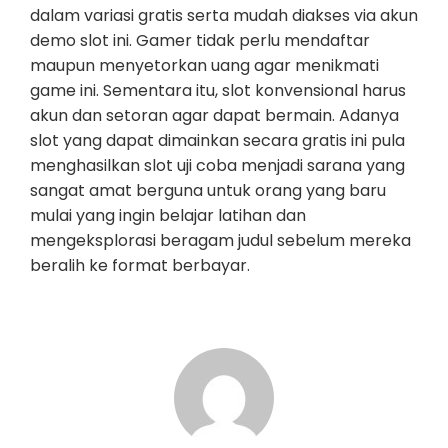
dalam variasi gratis serta mudah diakses via akun
demo slot ini. Gamer tidak perlu mendaftar
maupun menyetorkan uang agar menikmati
game ini. Sementara itu, slot konvensional harus
akun dan setoran agar dapat bermain. Adanya
slot yang dapat dimainkan secara gratis ini pula
menghasilkan slot uji coba menjadi sarana yang
sangat amat berguna untuk orang yang baru
mulai yang ingin belajar latihan dan
mengeksplorasi beragam judul sebelum mereka
beralih ke format berbayar.