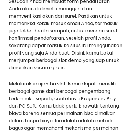
Sesudah Anda membuat form pendaftaran,
Anda akan di diminta menggunakan
memverifikasi akun dari surel. Pastikan untuk
memeriksa kotak masuk email Anda, termasuk
juga folder berita sampah, untuk mencari surel
konfirmasi pendaftaran. Setelah profil Anda,
sekarang dapat masuk ke situs itu menggunakan
profil yang saja Anda buat. Di sini, kamu bakal
menjumpai berbagai slot demo yang siap untuk
dimainkan secara gratis.
Melalui akun uji coba slot, kamu dapat meneliti
berbagai game dari berbagai pengembang
terkemuka seperti, contohnya Pragmatic Play
dan PG Soft. Kamu tidak perlu khawatir tentang
biaya karena semua permainan bisa dimaikan
dalam tanpa biaya. Ini adalah adalah metode
bagus agar memahami mekanisme permainan