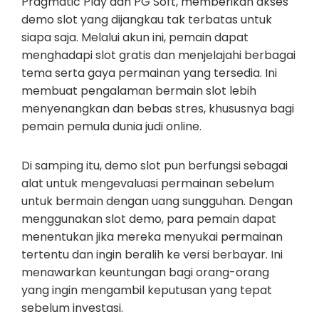
Pragmatic Play dan PG Soft, memberikan akses
demo slot yang dijangkau tak terbatas untuk
siapa saja. Melalui akun ini, pemain dapat
menghadapi slot gratis dan menjelajahi berbagai
tema serta gaya permainan yang tersedia. Ini
membuat pengalaman bermain slot lebih
menyenangkan dan bebas stres, khususnya bagi
pemain pemula dunia judi online.
Di samping itu, demo slot pun berfungsi sebagai
alat untuk mengevaluasi permainan sebelum
untuk bermain dengan uang sungguhan. Dengan
menggunakan slot demo, para pemain dapat
menentukan jika mereka menyukai permainan
tertentu dan ingin beralih ke versi berbayar. Ini
menawarkan keuntungan bagi orang-orang
yang ingin mengambil keputusan yang tepat
sebelum investasi.