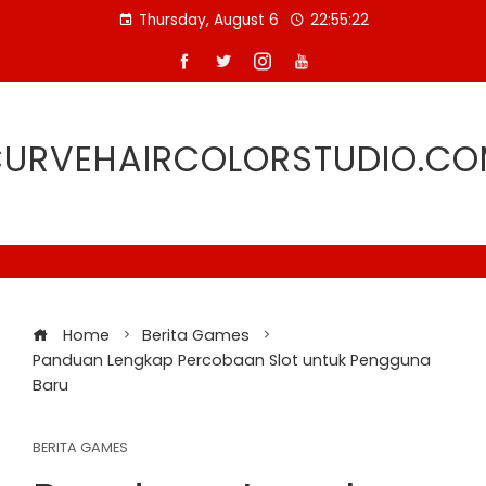
Skip
Thursday, August 6
22:55:22
to
content
URVEHAIRCOLORSTUDIO.C
Home
Berita Games
Panduan Lengkap Percobaan Slot untuk Pengguna
Baru
BERITA GAMES