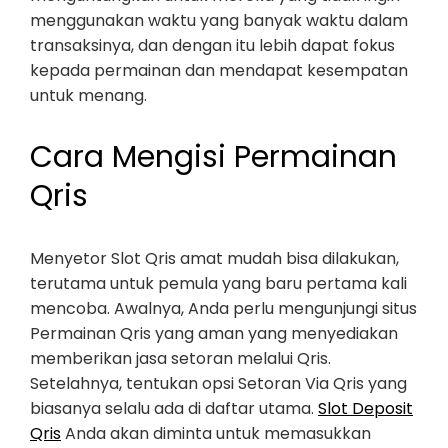
menggunakan waktu yang banyak waktu dalam
transaksinya, dan dengan itu lebih dapat fokus
kepada permainan dan mendapat kesempatan
untuk menang.
Cara Mengisi Permainan
Qris
Menyetor Slot Qris amat mudah bisa dilakukan,
terutama untuk pemula yang baru pertama kali
mencoba. Awalnya, Anda perlu mengunjungi situs
Permainan Qris yang aman yang menyediakan
memberikan jasa setoran melalui Qris.
Setelahnya, tentukan opsi Setoran Via Qris yang
biasanya selalu ada di daftar utama.
Slot Deposit
Qris
Anda akan diminta untuk memasukkan