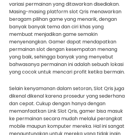
variasi permainan yang ditawarkan disediakan.
Masing-masing platform slot Qris menawarkan
beragam pilihan game yang menarik, dengan
banyak banyak tema dan ciri khas yang
membuat menjadikan game semakin
menyenangkan. Gamer dapat mendapatkan
permainan slot dengan kesempatan menang
yang baik, sehingga banyak yang menyebut
bahwasanya permainan ini adalah sebuah lokasi
yang cocok untuk mencari profit ketika bermain.
Selain kenyamanan dalam setoran, Slot Qris juga
dikenal dikenal karena prosedur yang sederhana
dan cepat. Cukup dengan hanya dengan
memanfaatkan Link Slot Qris, gamer bisa masuk
ke permainan secara mudah melalui perangkat
mobile maupun komputer mereka. Hal ini sangat
menguntungkan untuk mereka yang tidak ingin