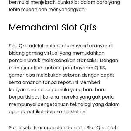
bermulai menjelajahi dunia slot dalam cara yang
lebih mudah dan menyenangkan!
Memahami Slot Qris
Slot Qris adalah salah satu inovasi teranyar di
bidang gaming virtual yang memudahkan
pemain untuk melaksanakan transaksi. Dengan
menggunakan metode pembayaran QRIS,
gamer bisa melakukan setoran dengan cepat
serta amanah tanpa repot. Ini Memberi
kenyamanan bagi pemula yang baru baru
berpartisipasi, karena mereka yang gak perlu
mempunyai pengetahuan teknologi yang dalam
agar dapat ikut dalam slot slot ini.
Salah satu fitur unggulan dari segi Slot Qris ialah