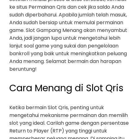
ke situs Permainan Qris dan cek jika saldo Anda
sudah diperbaharui. Apabila jumlah telah masuk,
Anda sudah bersiap untuk memulai permainan
game. Slot Gampang Menang akan menyambut
Anda, jadi jangan lupa untuk mengetahui lebih
lanjut soal game yang sukai dan pengelolaan
bankroll yang baik untuk meningkatkan peluang
Anda menang. Selamat bermain dan harapan
beruntung!
Cara Menang di Slot Qris
Ketika bermain Slot Qris, penting untuk
mengetahui mekanisme permainan dan memilih
slot yang ideal. Carilah game dengan persentase
Return to Player (RTP) yang tinggi untuk
memperbesar peluang menang. Di samping itu,