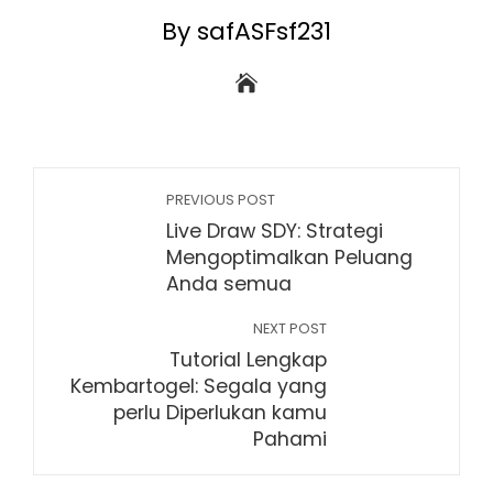
By safASFsf231
PREVIOUS POST
Live Draw SDY: Strategi
Mengoptimalkan Peluang
Anda semua
NEXT POST
Tutorial Lengkap
Kembartogel: Segala yang
perlu Diperlukan kamu
Pahami