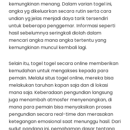
kemungkinan menang. Dalam varian togel ini,
angka yg dikeluarkan secara rutin serta cara
undian yg jelas menjadi daya tarik tersendiri
untuk beberapa penggemar. Informasi seperti
hasil sebelumnya seringkali diolah dalam
mencari angka mana angka tertentu yang
kemungkinan muncul kembali lagi.
Selain itu, togel togel secara online memberikan
kemudahan untuk mengakses kepada para
pemain. Melalui situs togel online, mereka bisa
melakukan taruhan kapan saja dan di lokasi
mana saja. Keberadaan pengundian langsung
juga menambah atmosfer menyenangkan, di
mana para pemain bisa menyaksikan proses
pengundian secara real-time dan merasakan
ketegangan emosional saat menunggu hasil. Dari
sudut pandang ini, pemahaman dasar tentang