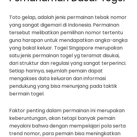
Toto gelap, adalah jenis permainan tebak nomor
yang sangat digemari di Indonesia. Permainan
tersebut melibatkan pemilihan nomor tertentu
guna harapan untuk mendapatkan angka-angka
yang bakal keluar. Togel Singapore merupakan
satu jenis permainan togel yg teramat disukai,
dari struktur dan regulasi yang sangat terperinci.
Setiap harinya, sejumlah pemain dapat
mengakses data keluaran dan informasi
pendukung yang bisa menunjang pada taktik
bermain togel.
Faktor penting dalam permainan ini merupakan
keberuntungan, akan tetapi banyak pemain
meyakini bahwa dengan mempelajari pola serta
trend nomor, para pemain bisa meningkatkan