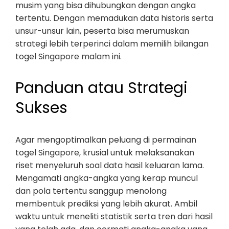
musim yang bisa dihubungkan dengan angka
tertentu. Dengan memadukan data historis serta
unsur-unsur lain, peserta bisa merumuskan
strategi lebih terperinci dalam memilih bilangan
togel Singapore malam ini.
Panduan atau Strategi
Sukses
Agar mengoptimalkan peluang di permainan
togel Singapore, krusial untuk melaksanakan
riset menyeluruh soal data hasil keluaran lama.
Mengamati angka-angka yang kerap muncul
dan pola tertentu sanggup menolong
membentuk prediksi yang lebih akurat. Ambil
waktu untuk meneliti statistik serta tren dari hasil