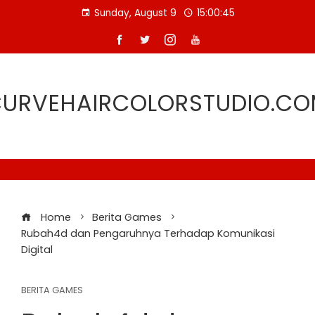
Skip
Sunday, August 9
15:00:46
to
content
URVEHAIRCOLORSTUDIO.C
Home
Berita Games
Rubah4d dan Pengaruhnya Terhadap Komunikasi
Digital
BERITA GAMES