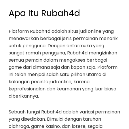
Apa Itu Rubah4d
Platform Rubah4d adalah situs judi online yang
menawarkan berbagai jenis permainan menarik
untuk pengguna. Dengan antarmuka yang
sangat ramah pengguna, Rubah4d mengizinkan
semua pemain dalam mengakses berbagai
game dari dimana saja dan kapan saja. Platform
ini telah menjadi salah satu pilihan utama di
kalangan pecinta judi online, karena
keprofesionalan dan keamanan yang luar biasa
diberikannya.
Sebuah fungsi Rubah4d adalah variasi permainan
yang disediakan. Dimulai dengan taruhan
olahraga, game kasino, dan lotere, segala