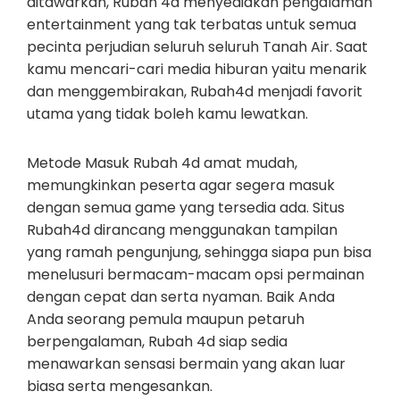
ditawarkan, Rubah 4d menyediakan pengalaman
entertainment yang tak terbatas untuk semua
pecinta perjudian seluruh seluruh Tanah Air. Saat
kamu mencari-cari media hiburan yaitu menarik
dan menggembirakan, Rubah4d menjadi favorit
utama yang tidak boleh kamu lewatkan.
Metode Masuk Rubah 4d amat mudah,
memungkinkan peserta agar segera masuk
dengan semua game yang tersedia ada. Situs
Rubah4d dirancang menggunakan tampilan
yang ramah pengunjung, sehingga siapa pun bisa
menelusuri bermacam-macam opsi permainan
dengan cepat dan serta nyaman. Baik Anda
Anda seorang pemula maupun petaruh
berpengalaman, Rubah 4d siap sedia
menawarkan sensasi bermain yang akan luar
biasa serta mengesankan.