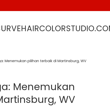
URVEHAIRCOLORSTUDIO.C
: Menemukan pilihan terbaik di Martinsburg, WV
ga: Menemukan
 Martinsburg, WV