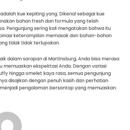
l adalah kue kepiting yang. Dikenal sebagai kue
unakan bahan fresh dan formula yang telah
asa. Pengunjung sering kali mengatakan bahwa itu
ombinasi keterampilan memasak dan bahan-bahan
ng tidak tidak terlupakan.
baik dalam sarapan di Martinsburg, Anda bisa merasa
 memuaskan ekspektasi Anda. Dengan variasi
uffy hingga omelet kaya rasa, semua pengunjung
ya disajikan dengan penuh kasih dan perhatian
ni menjadi pengalaman bersantap yang memuaskan.