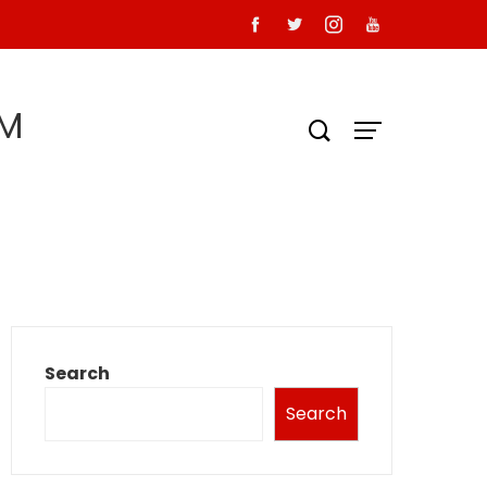
OM
Search
Search