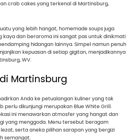
an crab cakes yang terkenal di Martinsburg,
esuatu yang lebih hangat, homemade soups juga
 kaya dan beraroma ini sangat pas untuk dinikmati
 pendamping hidangan lainnya. Simpel namun penuh
enjanjikan kepuasan di setiap gigitan, menjadikannya
tinsburg, WV.
di Martinsburg
adirkan Anda ke petualangan kuliner yang tak
b perlu dikunjungi merupakan Blue White Grill.
 lokasi ini menawarkan atmosfer yang hangat dan
gi yang menggoda. Menu tersebut beragam
ezat, serta aneka pilihan sarapan yang bergizi
h semangat.