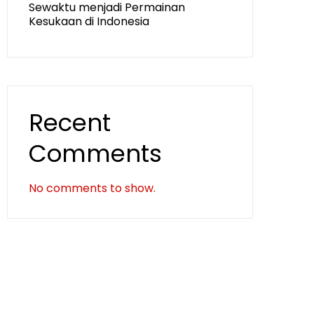
Sewaktu menjadi Permainan
Kesukaan di Indonesia
Recent
Comments
No comments to show.