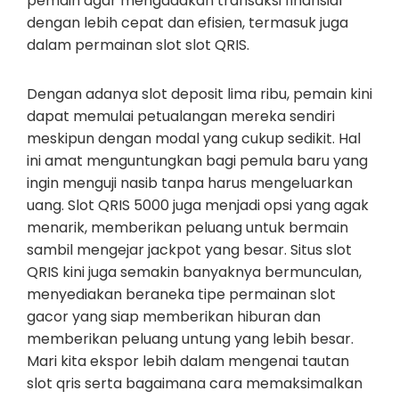
pemain agar mengadakan transaksi finansial
dengan lebih cepat dan efisien, termasuk juga
dalam permainan slot slot QRIS.
Dengan adanya slot deposit lima ribu, pemain kini
dapat memulai petualangan mereka sendiri
meskipun dengan modal yang cukup sedikit. Hal
ini amat menguntungkan bagi pemula baru yang
ingin menguji nasib tanpa harus mengeluarkan
uang. Slot QRIS 5000 juga menjadi opsi yang agak
menarik, memberikan peluang untuk bermain
sambil mengejar jackpot yang besar. Situs slot
QRIS kini juga semakin banyaknya bermunculan,
menyediakan beraneka tipe permainan slot
gacor yang siap memberikan hiburan dan
memberikan peluang untung yang lebih besar.
Mari kita ekspor lebih dalam mengenai tautan
slot qris serta bagaimana cara memaksimalkan