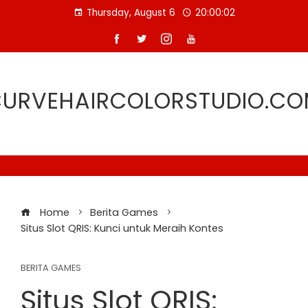
Skip
Thursday, August 6
20:00:03
to
content
URVEHAIRCOLORSTUDIO.C
Home
Berita Games
Situs Slot QRIS: Kunci untuk Meraih Kontes
BERITA GAMES
Situs Slot QRIS: