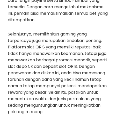
cara fungsi payline serta simbol-simbol yang
tersedia. Dengan cara mengetahui mekanisme
ini, pemain bisa memaksimalkan semua bet yang
ditempatkan.
Selanjutnya, memilih situs gaming yang
terpercaya juga merupakan tindakan penting.
Platform slot QRIS yang memiliki reputasi baik
tidak hanya menawarkan keamanan, tetapi juga
menawarkan berbagai promosi menarik, seperti
slot depo 5k dan deposit slot QRIS. Dengan
penawaran dan diskon ini, anda bisa memasang
taruhan dengan dana yang kecil namun tetap
namun tetap mempunyai potensi mendapatkan
reward yang besar. Selain itu, pastikan untuk
menentukan waktu dan jenis permainan yang
sedang menguntungkan untuk meningkatkan
peluang menang.