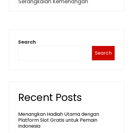
Serangkaian Kemenangan
Search
Search
Recent Posts
Menangkan Hadiah Utama dengan
Platform Slot Gratis untuk Pemain
Indonesia