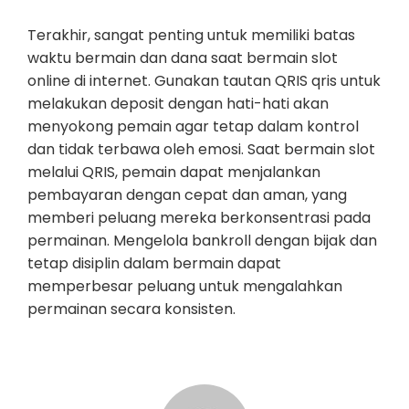
Terakhir, sangat penting untuk memiliki batas
waktu bermain dan dana saat bermain slot
online di internet. Gunakan tautan QRIS qris untuk
melakukan deposit dengan hati-hati akan
menyokong pemain agar tetap dalam kontrol
dan tidak terbawa oleh emosi. Saat bermain slot
melalui QRIS, pemain dapat menjalankan
pembayaran dengan cepat dan aman, yang
memberi peluang mereka berkonsentrasi pada
permainan. Mengelola bankroll dengan bijak dan
tetap disiplin dalam bermain dapat
memperbesar peluang untuk mengalahkan
permainan secara konsisten.