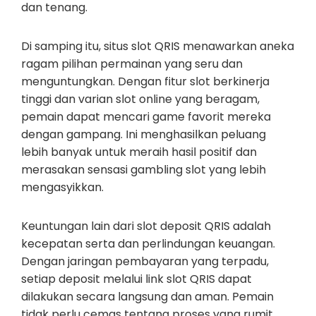
dan tenang.
Di samping itu, situs slot QRIS menawarkan aneka
ragam pilihan permainan yang seru dan
menguntungkan. Dengan fitur slot berkinerja
tinggi dan varian slot online yang beragam,
pemain dapat mencari game favorit mereka
dengan gampang. Ini menghasilkan peluang
lebih banyak untuk meraih hasil positif dan
merasakan sensasi gambling slot yang lebih
mengasyikkan.
Keuntungan lain dari slot deposit QRIS adalah
kecepatan serta dan perlindungan keuangan.
Dengan jaringan pembayaran yang terpadu,
setiap deposit melalui link slot QRIS dapat
dilakukan secara langsung dan aman. Pemain
tidak perlu cemas tentang proses yang rumit