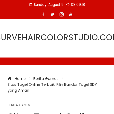
Skip
Sunday, August 9
08:09:19
to
content
URVEHAIRCOLORSTUDIO.C
Home
Berita Games
Situs Togel Online Terbaik: Pilih Bandar Togel SDY
yang Aman
BERITA GAMES