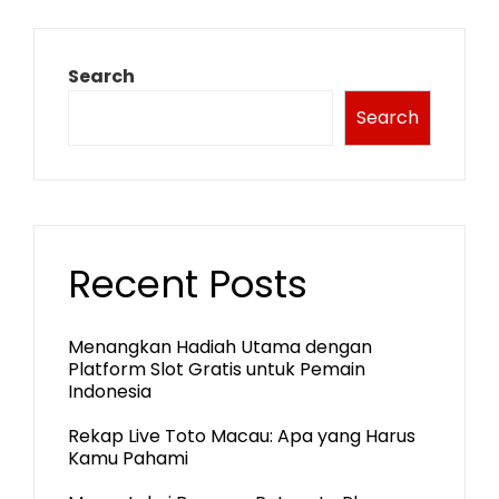
Search
Search
Recent Posts
Menangkan Hadiah Utama dengan
Platform Slot Gratis untuk Pemain
Indonesia
Rekap Live Toto Macau: Apa yang Harus
Kamu Pahami