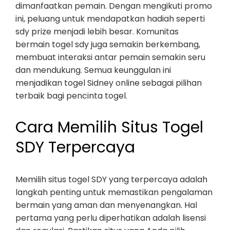
dimanfaatkan pemain. Dengan mengikuti promo
ini, peluang untuk mendapatkan hadiah seperti
sdy prize menjadi lebih besar. Komunitas
bermain togel sdy juga semakin berkembang,
membuat interaksi antar pemain semakin seru
dan mendukung. Semua keunggulan ini
menjadikan togel Sidney online sebagai pilihan
terbaik bagi pencinta togel.
Cara Memilih Situs Togel
SDY Terpercaya
Memilih situs togel SDY yang terpercaya adalah
langkah penting untuk memastikan pengalaman
bermain yang aman dan menyenangkan. Hal
pertama yang perlu diperhatikan adalah lisensi