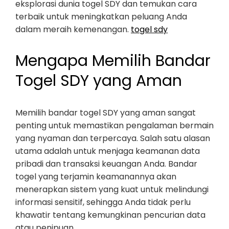
eksplorasi dunia togel SDY dan temukan cara
terbaik untuk meningkatkan peluang Anda
dalam meraih kemenangan.
togel sdy
Mengapa Memilih Bandar
Togel SDY yang Aman
Memilih bandar togel SDY yang aman sangat
penting untuk memastikan pengalaman bermain
yang nyaman dan terpercaya. Salah satu alasan
utama adalah untuk menjaga keamanan data
pribadi dan transaksi keuangan Anda. Bandar
togel yang terjamin keamanannya akan
menerapkan sistem yang kuat untuk melindungi
informasi sensitif, sehingga Anda tidak perlu
khawatir tentang kemungkinan pencurian data
atau penipuan.