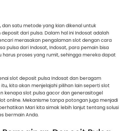
, dan satu metode yang kian dikenal untuk
eposit dari pulsa. Dalam hal ini Indosat adalah
 mencari merasakan pengalaman slot dengan cara
a pulsa dari Indosat, Indosat, para pemain bisa
u harus proses yang rumit, sehingga mereka dapat
nai slot deposit pulsa Indosat dan beragam
, kita akan menjelajahi pilihan lain seperti slot
an kenapa slot pulsa gacor dan generasitogel
lot online. Mekanisme tanpa potongan juga menjadi
erhatikan Mari kita simak lebih lanjut tentang solusi
es bermain Anda.