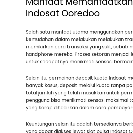
Manfaat Memanfaatkan 
Indosat Ooredoo
Salah satu manfaat utama menggunakan perm
kemudahan dalam melakukan melakukan trans
memikirkan cara transaksi yang sulit, sebab
handphone mereka. Proses setoran menjadi l
untuk secepatnya menikmati sensasi bermai
Selain itu, permainan deposit kuota Indosat 
banyak kasus, deposit melalui kuota tanpa 
total jumlah yang telah masukkan untuk perm
pengguna bisa menikmati sensasi maksimal 
yang kerap dihadirkan dalam cara pembayara
Keuntungan selain itu adalah tersedianya b
yang dapat diakses lewat slot pulsa Indosa