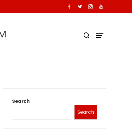
OM
Search
Search