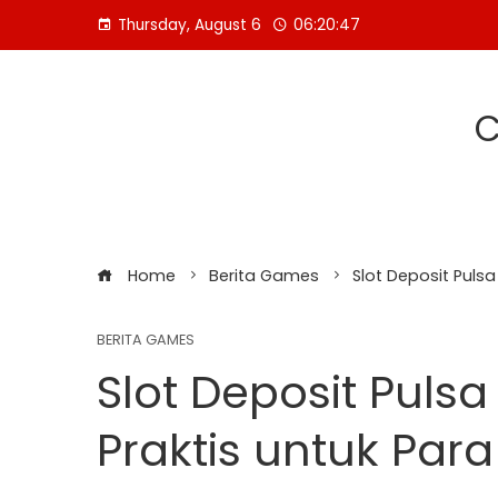
Skip
Thursday, August 6
06:20:47
to
content
C
Home
Berita Games
Slot Deposit Pulsa
BERITA GAMES
Slot Deposit Pulsa
Praktis untuk Para