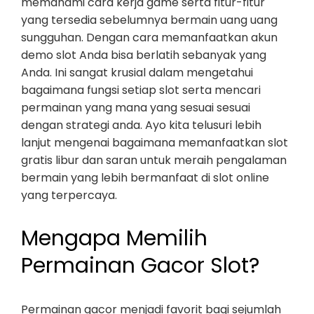
memahami cara kerja game serta fitur-fitur
yang tersedia sebelumnya bermain uang uang
sungguhan. Dengan cara memanfaatkan akun
demo slot Anda bisa berlatih sebanyak yang
Anda. Ini sangat krusial dalam mengetahui
bagaimana fungsi setiap slot serta mencari
permainan yang mana yang sesuai sesuai
dengan strategi anda. Ayo kita telusuri lebih
lanjut mengenai bagaimana memanfaatkan slot
gratis libur dan saran untuk meraih pengalaman
bermain yang lebih bermanfaat di slot online
yang terpercaya.
Mengapa Memilih
Permainan Gacor Slot?
Permainan gacor menjadi favorit bagi sejumlah