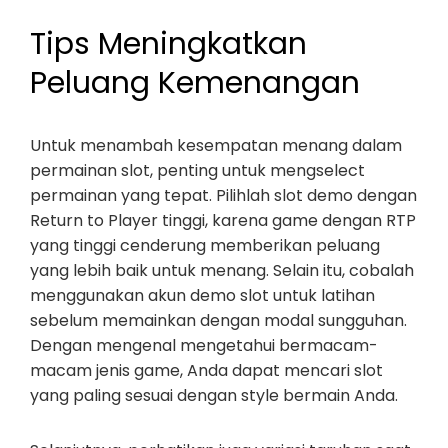
Tips Meningkatkan
Peluang Kemenangan
Untuk menambah kesempatan menang dalam
permainan slot, penting untuk mengselect
permainan yang tepat. Pilihlah slot demo dengan
Return to Player tinggi, karena game dengan RTP
yang tinggi cenderung memberikan peluang
yang lebih baik untuk menang. Selain itu, cobalah
menggunakan akun demo slot untuk latihan
sebelum memainkan dengan modal sungguhan.
Dengan mengenal mengetahui bermacam-
macam jenis game, Anda dapat mencari slot
yang paling sesuai dengan style bermain Anda.