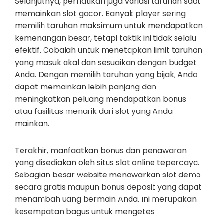
Selanjutnya, perhatikan juga variasi taruhan saat
memainkan slot gacor. Banyak player sering
memilih taruhan maksimum untuk mendapatkan
kemenangan besar, tetapi taktik ini tidak selalu
efektif. Cobalah untuk menetapkan limit taruhan
yang masuk akal dan sesuaikan dengan budget
Anda. Dengan memilih taruhan yang bijak, Anda
dapat memainkan lebih panjang dan
meningkatkan peluang mendapatkan bonus
atau fasilitas menarik dari slot yang Anda
mainkan.
Terakhir, manfaatkan bonus dan penawaran
yang disediakan oleh situs slot online tepercaya.
Sebagian besar website menawarkan slot demo
secara gratis maupun bonus deposit yang dapat
menambah uang bermain Anda. Ini merupakan
kesempatan bagus untuk mengetes