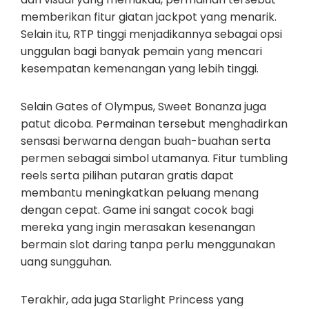
memberikan fitur giatan jackpot yang menarik.
Selain itu, RTP tinggi menjadikannya sebagai opsi
unggulan bagi banyak pemain yang mencari
kesempatan kemenangan yang lebih tinggi.
Selain Gates of Olympus, Sweet Bonanza juga
patut dicoba. Permainan tersebut menghadirkan
sensasi berwarna dengan buah-buahan serta
permen sebagai simbol utamanya. Fitur tumbling
reels serta pilihan putaran gratis dapat
membantu meningkatkan peluang menang
dengan cepat. Game ini sangat cocok bagi
mereka yang ingin merasakan kesenangan
bermain slot daring tanpa perlu menggunakan
uang sungguhan.
Terakhir, ada juga Starlight Princess yang