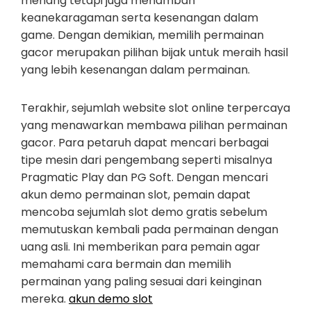
menang tetapi juga menambah
keanekaragaman serta kesenangan dalam
game. Dengan demikian, memilih permainan
gacor merupakan pilihan bijak untuk meraih hasil
yang lebih kesenangan dalam permainan.
Terakhir, sejumlah website slot online terpercaya
yang menawarkan membawa pilihan permainan
gacor. Para petaruh dapat mencari berbagai
tipe mesin dari pengembang seperti misalnya
Pragmatic Play dan PG Soft. Dengan mencari
akun demo permainan slot, pemain dapat
mencoba sejumlah slot demo gratis sebelum
memutuskan kembali pada permainan dengan
uang asli. Ini memberikan para pemain agar
memahami cara bermain dan memilih
permainan yang paling sesuai dari keinginan
mereka.
akun demo slot