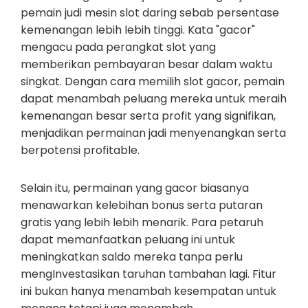
pemain judi mesin slot daring sebab persentase
kemenangan lebih lebih tinggi. Kata "gacor"
mengacu pada perangkat slot yang
memberikan pembayaran besar dalam waktu
singkat. Dengan cara memilih slot gacor, pemain
dapat menambah peluang mereka untuk meraih
kemenangan besar serta profit yang signifikan,
menjadikan permainan jadi menyenangkan serta
berpotensi profitable.
Selain itu, permainan yang gacor biasanya
menawarkan kelebihan bonus serta putaran
gratis yang lebih lebih menarik. Para petaruh
dapat memanfaatkan peluang ini untuk
meningkatkan saldo mereka tanpa perlu
mengInvestasikan taruhan tambahan lagi. Fitur
ini bukan hanya menambah kesempatan untuk