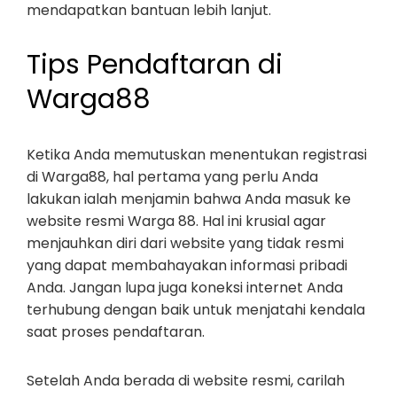
mendapatkan bantuan lebih lanjut.
Tips Pendaftaran di
Warga88
Ketika Anda memutuskan menentukan registrasi
di Warga88, hal pertama yang perlu Anda
lakukan ialah menjamin bahwa Anda masuk ke
website resmi Warga 88. Hal ini krusial agar
menjauhkan diri dari website yang tidak resmi
yang dapat membahayakan informasi pribadi
Anda. Jangan lupa juga koneksi internet Anda
terhubung dengan baik untuk menjatahi kendala
saat proses pendaftaran.
Setelah Anda berada di website resmi, carilah