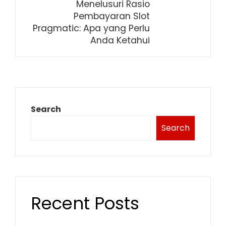
Menelusuri Rasio
Pembayaran Slot
Pragmatic: Apa yang Perlu
Anda Ketahui
Search
Search
Recent Posts