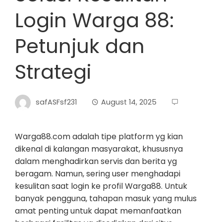
Login Warga 88:
Petunjuk dan
Strategi
safASFsf231
August 14, 2025
Warga88.com adalah tipe platform yg kian
dikenal di kalangan masyarakat, khususnya
dalam menghadirkan servis dan berita yg
beragam. Namun, sering user menghadapi
kesulitan saat login ke profil Warga88. Untuk
banyak pengguna, tahapan masuk yang mulus
amat penting untuk dapat memanfaatkan