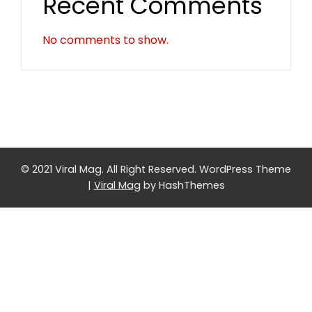
Recent Comments
No comments to show.
© 2021 Viral Mag. All Right Reserved.
WordPress Theme
|
Viral Mag
by HashThemes