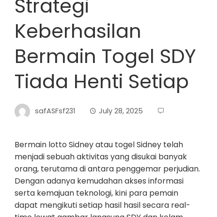
Strategi
Keberhasilan
Bermain Togel SDY
Tiada Henti Setiap
safASFsf231
July 28, 2025
Bermain lotto Sidney atau togel Sidney telah
menjadi sebuah aktivitas yang disukai banyak
orang, terutama di antara penggemar perjudian.
Dengan adanya kemudahan akses informasi
serta kemajuan teknologi, kini para pemain
dapat mengikuti setiap hasil hasil secara real-