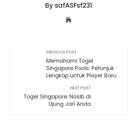
By safASFsf231
PREVIOUS POST
Memahami Togel
Singapore Pools: Petunjuk
Lengkap untuk Player Baru
NEXT POST
Togel Singapore: Nasib di
Ujung Jari Anda