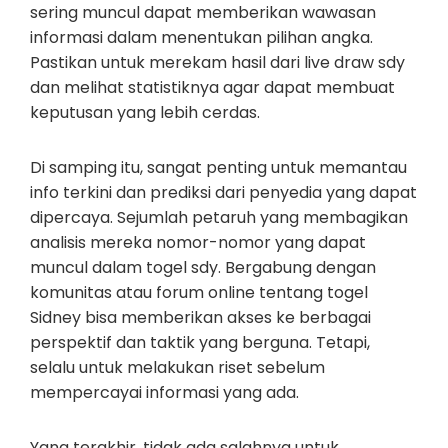
sering muncul dapat memberikan wawasan
informasi dalam menentukan pilihan angka.
Pastikan untuk merekam hasil dari live draw sdy
dan melihat statistiknya agar dapat membuat
keputusan yang lebih cerdas.
Di samping itu, sangat penting untuk memantau
info terkini dan prediksi dari penyedia yang dapat
dipercaya. Sejumlah petaruh yang membagikan
analisis mereka nomor-nomor yang dapat
muncul dalam togel sdy. Bergabung dengan
komunitas atau forum online tentang togel
Sidney bisa memberikan akses ke berbagai
perspektif dan taktik yang berguna. Tetapi,
selalu untuk melakukan riset sebelum
mempercayai informasi yang ada.
Yang terakhir, tidak ada salahnya untuk