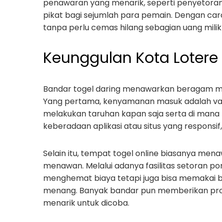
penawaran yang menarik, seperti penyetoran
pikat bagi sejumlah para pemain. Dengan cara
tanpa perlu cemas hilang sebagian uang mili
Keunggulan Kota Lotere
Bandar togel daring menawarkan beragam m
Yang pertama, kenyamanan masuk adalah valu
melakukan taruhan kapan saja serta di mana p
keberadaan aplikasi atau situs yang responsif,
Selain itu, tempat togel online biasanya men
menawan. Melalui adanya fasilitas setoran po
menghemat biaya tetapi juga bisa memakai 
menang. Banyak bandar pun memberikan prom
menarik untuk dicoba.