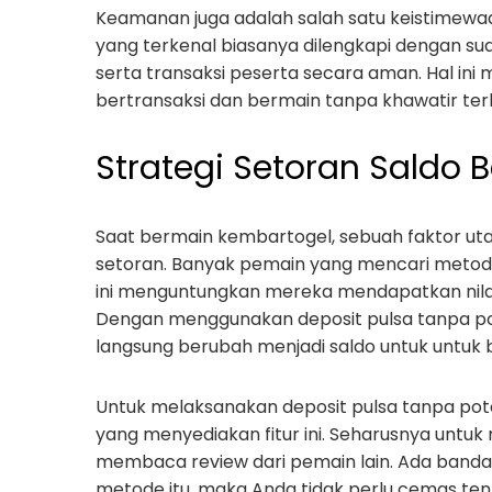
Keamanan juga adalah salah satu keistimewaa
yang terkenal biasanya dilengkapi dengan s
serta transaksi peserta secara aman. Hal in
bertransaksi dan bermain tanpa khawatir te
Strategi Setoran Saldo 
Saat bermain kembartogel, sebuah faktor ut
setoran. Banyak pemain yang mencari metode 
ini menguntungkan mereka mendapatkan nilai
Dengan menggunakan deposit pulsa tanpa po
langsung berubah menjadi saldo untuk untuk b
Untuk melaksanakan deposit pulsa tanpa pot
yang menyediakan fitur ini. Seharusnya untu
membaca review dari pemain lain. Ada band
metode itu, maka Anda tidak perlu cemas t