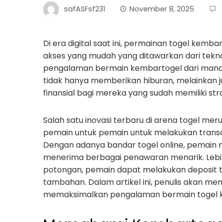
safASFsf231
November 8, 2025
Di era digital saat ini, permainan togel kemb
akses yang mudah yang ditawarkan dari tekno
pengalaman bermain kembartogel dari mana s
tidak hanya memberikan hiburan, melainkan
finansial bagi mereka yang sudah memiliki str
Salah satu inovasi terbaru di arena togel m
pemain untuk pemain untuk melakukan trans
Dengan adanya bandar togel online, pemain
menerima berbagai penawaran menarik. Lebih 
potongan, pemain dapat melakukan deposit 
tambahan. Dalam artikel ini, penulis akan m
memaksimalkan pengalaman bermain togel kem