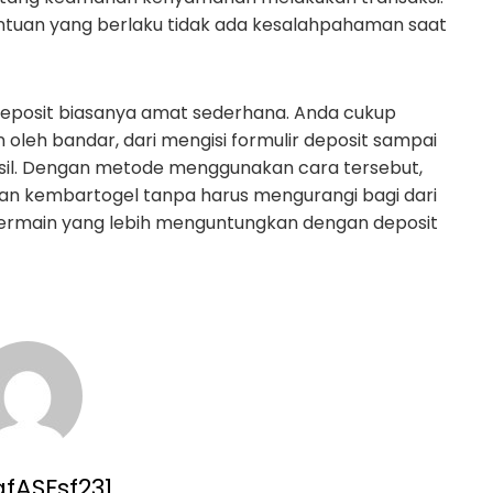
tentuan yang berlaku tidak ada kesalahpahaman saat
deposit biasanya amat sederhana. Anda cukup
oleh bandar, dari mengisi formulir deposit sampai
asil. Dengan metode menggunakan cara tersebut,
n kembartogel tanpa harus mengurangi bagi dari
bermain yang lebih menguntungkan dengan deposit
afASFsf231