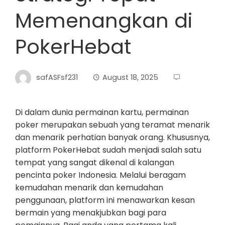
Memenangkan di
PokerHebat
safASFsf231
August 18, 2025
Di dalam dunia permainan kartu, permainan
poker merupakan sebuah yang teramat menarik
dan menarik perhatian banyak orang. Khususnya,
platform PokerHebat sudah menjadi salah satu
tempat yang sangat dikenal di kalangan
pencinta poker Indonesia. Melalui beragam
kemudahan menarik dan kemudahan
penggunaan, platform ini menawarkan kesan
bermain yang menakjubkan bagi para