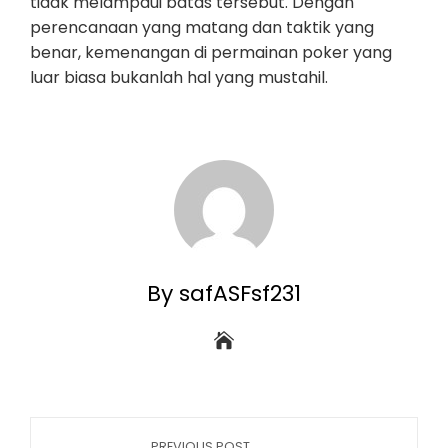
tidak melampaui batas tersebut. Dengan
perencanaan yang matang dan taktik yang
benar, kemenangan di permainan poker yang
luar biasa bukanlah hal yang mustahil.
By safASFsf231
PREVIOUS POST