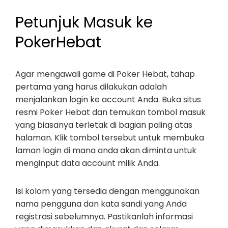
Petunjuk Masuk ke
PokerHebat
Agar mengawali game di Poker Hebat, tahap
pertama yang harus dilakukan adalah
menjalankan login ke account Anda. Buka situs
resmi Poker Hebat dan temukan tombol masuk
yang biasanya terletak di bagian paling atas
halaman. Klik tombol tersebut untuk membuka
laman login di mana anda akan diminta untuk
menginput data account milik Anda.
Isi kolom yang tersedia dengan menggunakan
nama pengguna dan kata sandi yang Anda
registrasi sebelumnya. Pastikanlah informasi