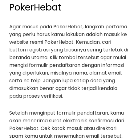
PokerHebat
Agar masuk pada PokerHebat, langkah pertama
yang perlu harus kamu lakukan adalah masuk ke
website resmi PokerHebat. Kemudian, cari
button registrasi yang biasanya sering terletak di
beranda utama. Klik tombol tersebut agar mulai
mengisi formulir pendaftaran dengan informasi
yang diperlukan, misalnya nama, alamat email,
serta no telp. Jangan lupa setiap data yang
dimasukkan benar agar tidak terjadi kendala
pada proses verifikasi.
Setelah menginput formulir pendaftaran, kamu
akan menerima surat elektronik konfirmasi dari
PokerHebat. Cek kotak masuk atau direktori
spam kamu untuk menemukan email tersebut.