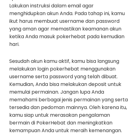
Lakukan instruksi dalam email agar
menghidupkan akun Anda. Pada tahap ini, kamu
ikut harus membuat username dan password
yang aman agar memastikan keamanan akun
ketika Anda masuk pokerhebat pada kemudian
hari.
Sesudah akun kamu aktif, kamu bisa langsung
melakukan login pokerhebat menggunakan
username serta password yang telah dibuat.
Kemudian, Anda bisa melakukan deposit untuk
memulai permainan. Jangan lupa Anda
memahami berbagai jenis permainan yang serta
tersedia dan pedoman mainnya. Oleh karena itu,
kamu siap untuk merasakan pengalaman
bermain di PokerHebat dan meningkatkan
kemampuan Anda untuk meraih kemenangan.