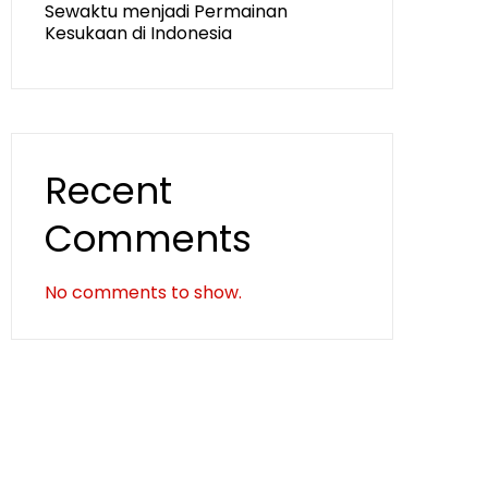
Sewaktu menjadi Permainan
Kesukaan di Indonesia
Recent
Comments
No comments to show.