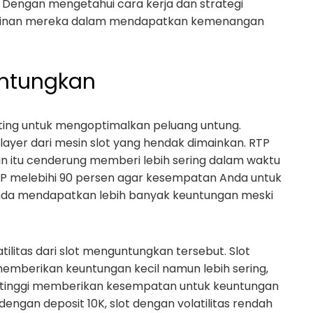
Dengan mengetahui cara kerja dan strategi
inan mereka dalam mendapatkan kemenangan
untungkan
ting untuk mengoptimalkan peluang untung.
Player dari mesin slot yang hendak dimainkan. RTP
in itu cenderung memberi lebih sering dalam waktu
RTP melebihi 90 persen agar kesempatan Anda untuk
Anda mendapatkan lebih banyak keuntungan meski
tilitas dari slot menguntungkan tersebut. Slot
memberikan keuntungan kecil namun lebih sering,
ng tinggi memberikan kesempatan untuk keuntungan
engan deposit 10K, slot dengan volatilitas rendah