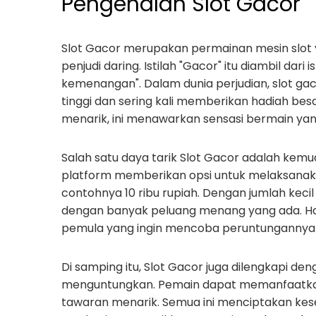
Pengenalan Slot Gacor
Slot Gacor merupakan permainan mesin slot y
penjudi daring. Istilah "Gacor" itu diambil dar
kemenangan". Dalam dunia perjudian, slot g
tinggi dan sering kali memberikan hadiah be
menarik, ini menawarkan sensasi bermain ya
Salah satu daya tarik Slot Gacor adalah ke
platform memberikan opsi untuk melaksanaka
contohnya 10 ribu rupiah. Dengan jumlah keci
dengan banyak peluang menang yang ada. Hal
pemula yang ingin mencoba peruntungannya 
Di samping itu, Slot Gacor juga dilengkapi d
menguntungkan. Pemain dapat memanfaatkan 
tawaran menarik. Semua ini menciptakan ke