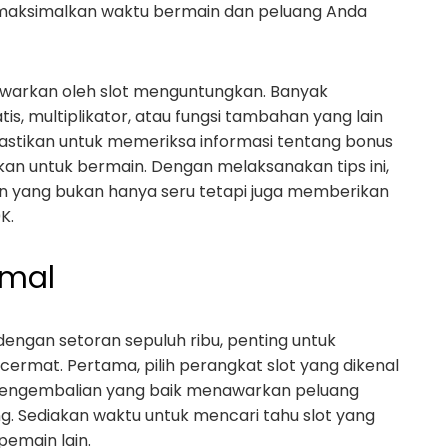
memaksimalkan waktu bermain dan peluang Anda
tawarkan oleh slot menguntungkan. Banyak
tis, multiplikator, atau fungsi tambahan yang lain
tikan untuk memeriksa informasi tentang bonus
n untuk bermain. Dengan melaksanakan tips ini,
n yang bukan hanya seru tetapi juga memberikan
K.
imal
engan setoran sepuluh ribu, penting untuk
ermat. Pertama, pilih perangkat slot yang dikenal
 Pengembalian yang baik menawarkan peluang
g. Sediakan waktu untuk mencari tahu slot yang
 pemain lain.