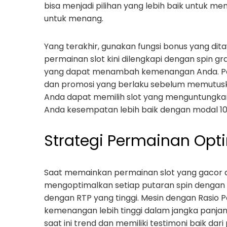
bisa menjadi pilihan yang lebih baik untuk 
untuk menang.
Yang terakhir, gunakan fungsi bonus yang di
permainan slot kini dilengkapi dengan spin gra
yang dapat menambah kemenangan Anda. Pas
dan promosi yang berlaku sebelum memutuska
Anda dapat memilih slot yang menguntungka
Anda kesempatan lebih baik dengan modal 10
Strategi Permainan Opt
Saat memainkan permainan slot yang gacor d
mengoptimalkan setiap putaran spin dengan c
dengan RTP yang tinggi. Mesin dengan Rasio
kemenangan lebih tinggi dalam jangka panjan
saat ini trend dan memiliki testimoni baik dari