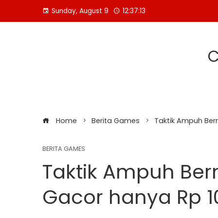
Skip
Sunday, August 9
12:37:14
to
content
C
Home
Berita Games
Taktik Ampuh Berm
BERITA GAMES
Taktik Ampuh Ber
Gacor hanya Rp 1