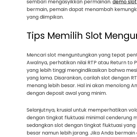
sembari mengasyikkan permainan.
demo slot
bermain, pemain dapat menambah kemungk
yang diimpikan.
Tips Memilih Slot Meng
Mencari slot menguntungkan yang tepat pen
Awalnya, perhatikan nilai RTP atau Return to 
yang lebih tinggi mengindikasikan bahwa mes
yang lama. Disarankan, carilah slot dengan 
menang lebih besar. Hal ini akan menolong 
dengan deposit awal yang minim.
Selanjutnya, krusial untuk memperhatikan vola
dengan tingkat fluktuasi minimal cenderung 
sedangkan slot dengan tingkat fluktuasi ya
besar namun lebih jarang. Jika Anda bermain d