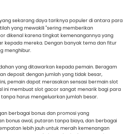
ang sekarang daya tariknya populer di antara para
i istilah yang mewakili "sering memberikan
acor dikenal karena tingkat kemenangannya yang
sar kepada mereka. Dengan banyak tema dan fitur
ng menghibur.
mudahan yang ditawarkan kepada pemain. Beragam
n deposit dengan jumlah yang tidak besar,
l ini, pemain dapat merasakan sensasi bermain slot
 ini membuat slot gacor sangat menarik bagi para
tanpa harus mengeluarkan jumlah besar.
engan berbagai bonus dan promosi yang
bonus awal, putaran tanpa biaya, dan berbagai
sempatan lebih jauh untuk meraih kemenangan