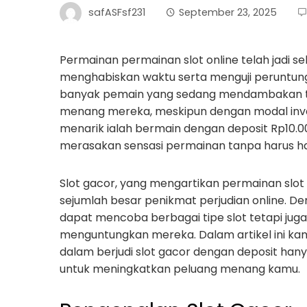
safASFsf231
September 23, 2025
Permainan permainan slot online telah jadi s
menghabiskan waktu serta menguji peruntung
banyak pemain yang sedang mendambakan ta
menang mereka, meskipun dengan modal investa
menarik ialah bermain dengan deposit Rp10.
merasakan sensasi permainan tanpa harus h
Slot gacor, yang mengartikan permainan slot
sejumlah besar penikmat perjudian online. D
dapat mencoba berbagai tipe slot tetapi ju
menguntungkan mereka. Dalam artikel ini ka
dalam berjudi slot gacor dengan deposit han
untuk meningkatkan peluang menang kamu.