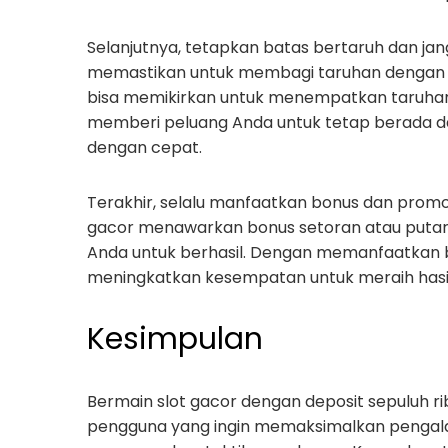
Selanjutnya, tetapkan batas bertaruh dan ja
memastikan untuk membagi taruhan dengan ba
bisa memikirkan untuk menempatkan taruhan
memberi peluang Anda untuk tetap berada 
dengan cepat.
Terakhir, selalu manfaatkan bonus dan promos
gacor menawarkan bonus setoran atau puta
Anda untuk berhasil. Dengan memanfaatkan bo
meningkatkan kesempatan untuk meraih hasil 
Kesimpulan
Bermain slot gacor dengan deposit sepuluh ri
pengguna yang ingin memaksimalkan pengal