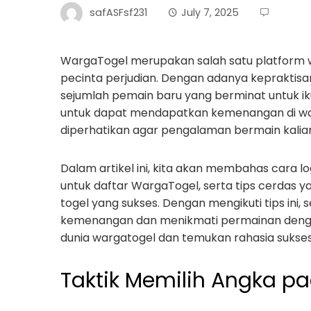
safASFsf231
July 7, 2025
WargaTogel merupakan salah satu platform web
pecinta perjudian. Dengan adanya kepraktisa
sejumlah pemain baru yang berminat untuk i
untuk dapat mendapatkan kemenangan di warg
diperhatikan agar pengalaman bermain kalia
Dalam artikel ini, kita akan membahas cara l
untuk daftar WargaTogel, serta tips cerdas 
togel yang sukses. Dengan mengikuti tips ini
kemenangan dan menikmati permainan dengan
dunia wargatogel dan temukan rahasia sukses
Taktik Memilih Angka p