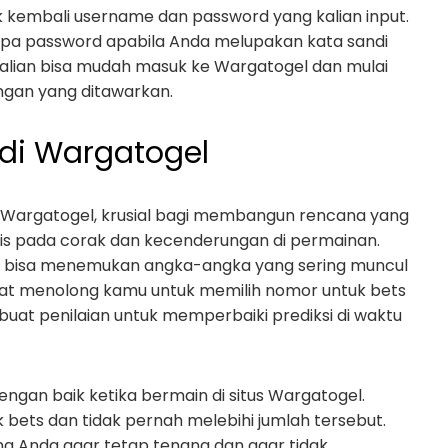
ek kembali username dan password yang kalian input.
upa password apabila Anda melupakan kata sandi
alian bisa mudah masuk ke Wargatogel dan mulai
ngan yang ditawarkan.
 di Wargatogel
 Wargatogel, krusial bagi membangun rencana yang
isis pada corak dan kecenderungan di permainan.
u bisa menemukan angka-angka yang sering muncul
pat menolong kamu untuk memilih nomor untuk bets
buat penilaian untuk memperbaiki prediksi di waktu
engan baik ketika bermain di situs Wargatogel.
 bets dan tidak pernah melebihi jumlah tersebut.
 Anda agar tetap tenang dan agar tidak