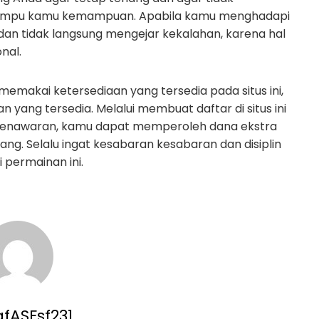
g mampu kamu kemampuan. Apabila kamu menghadapi
dan tidak langsung mengejar kekalahan, karena hal
nal.
makai ketersediaan yang tersedia pada situs ini,
 yang tersedia. Melalui membuat daftar di situs ini
penawaran, kamu dapat memperoleh dana ekstra
g. Selalu ingat kesabaran kesabaran dan disiplin
 permainan ini.
afASFsf231