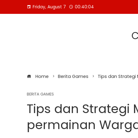
Skip
Friday, August 7
00:40:04
to
content
C
Home
Berita Games
Tips dan Strateg
BERITA GAMES
Tips dan Strategi
permainan Warga