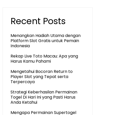
Recent Posts
Menangkan Hadiah Utama dengan
Platform Slot Gratis untuk Pemain
Indonesia
Rekap Live Toto Macau: Apa yang
Harus Kamu Pahami
Mengetahui Bocoran Return to
Player Slot yang Tepat serta
Terpercaya
Strategi Keberhasilan Permainan
Togel Di Hari Ini yang Pasti Harus
Anda Ketahui
Mengapa Permainan Supertogel